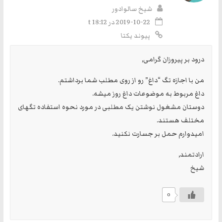
شیخ سالوادور
2019-10-22 در t 18:12
پیوند یکتا
درود بر پیروزان گرامی,
من با اجازه تگ “داغ” رو از روی مطلب شما برداشتم.
داغ مربوط به موضوعات داغ روز میشه.
دوستان مشغول نوشتن یک مطلبی در مورد نحوه استفاده تگهای
مختلف هستند.
امیدوارم حمل بر جسارت نکنید.
ارادتمند,
شیخ
0