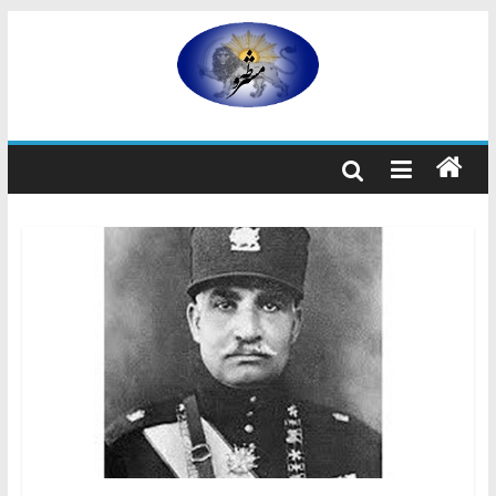
رفتن
به
مشروطه
محتوا
مشروطه
یک
حزب
نیست
بلکه
راه
و
شیوه
ایرانیانی
است
که
هم
به
استبداد