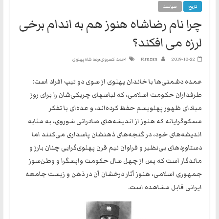
تاریخ
سیاست
نه
چرا نام رضاشاه هنوز هم به اندام برخی
گفتند
و
لرزه می افکند؟
هم
به
،
2019-10-22
Piruzan
احمد کسروی
رضا شاه پهلوی
حکومت
مشروعه
عمده دشمنی‌ها با خاندان پهلوی از سوی دو تیپ افراد است:
طرفداران حکومت اسلامی، که لباسهای چریکی‌شان را برای روز
مبادای ظهور پهلویسم حفظ کرده‌اند، و عده‌ای با تفکر
مسکوگرایانه که هنوز از اندیشه‌های صادراتی شوروی، به مثابه
اندیشه‌های خود، در گنجه‌های ذهنشان پاسداری می‌کنند اما
دستاوردهای بی‌نظیر و فراوان نیم قرن پهلوی‌گرایی چنان بارز و
ماندگار است که پس از چهل سال حکومت واپسگرا و وطن‌سوز
جمهوری اسلامی، هنوز آثار درخشان آن در ذهن و زیست جامعه
ایرانی قابل مشاهده است.