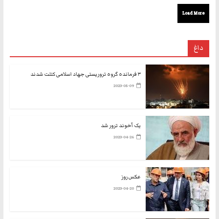
Load More
داغ
۳ فرمانده گروه تروریستی جهاد اسلامی کتلت شدند
2023-05-09
یک آخوند ترور شد
2023-04-26
عکس روز
2023-04-20