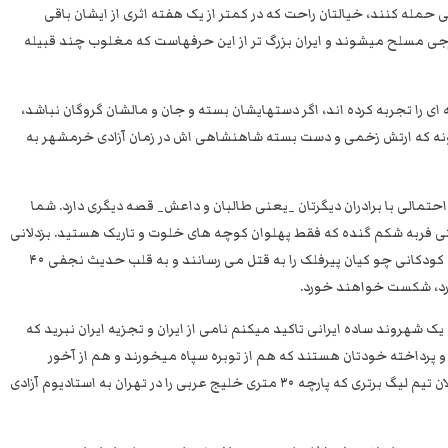
 حمله کنند، خیالتان راحت که در کمتر از یک هفته اثری از ایشان باقی
خارجی مسلح میشوند و ایران بزرگ تر از این حرفهاست که مغلوب چند قبیله
خامنه ای را تجربه کرده اند، اگر دستهایشان بسته و جان و مالشان گروگان نباشد،
گونه که ارتش زخمی و دست بسته شاهنشاهی اش در زمان آزادی خرمشهر به
احتمالی با برادران دیگرتان _یعنی طالبان و داعش_ قصه دیگری دارد. شما
ی فربه شکم گنده که فقط پهلوان کوچه های خلوت و تاریک هستید. بزدلانی
که چشم دختران و پسران بی دفاع ۱۶ ساله را کور میکنند و کودکانی چو کیان پیرفلک را به قتل می رسانند و به قلب حدیث نجفی ۴۰
رد، شکست خواهند خورد.
یک شهروند ساده ایرانی تاکید میکنم نامی از ایران و تجزیه ایران نبرید که
پرداخته خودتان هستند که هم از توبره سپاه میخورند و هم از آخور
کشورهای دشمن ایران؛ درست مانند آن لیدرهای فوتبالی فلان تیم لیگ برتری که پارچه ۳۰ متری خلیج عربی را در تهران به استادیوم آزادی