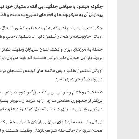
چگونه میشود با سیاهی جنگید، بی آنکه دستهای خود نیز
پیدایش آن به سرکوچه ها و لات های تسبیح به دست و قم
چگونه میشود با سپاهی که به ثروت عظیم کشور اشغال شد
اوباش خاورمیانه را هم در آستین دارد_ با دستهای خالی و
حمله به مرزهای ایران و کشته شدن سربازان وظیفه نشان د
بریزد، باز این جوانان دلیر ایرانی هستند که باید مرزبان ایرا
اوباش استمرار طلب و پس مانده های کوسه رفسنجان در سیس
میرود، دیگر خریداری ندارد.
شما کیش و قشم و ابوموسی و تنب بزرگ و کوچک را در پیدا
بزرگتر از جمهوری اسلامی ندارد_ را به فرزندان دلیرش بس
موگویی ها و نیما نوری ها و ابوالفضل آدینه زاده ها و مادر 
اوباش وابسته به آرمانهای ایران ویران کن خمینی حقیر که
همین مرزداران جانباخته هم سربازهای وظیفه هستند و ا