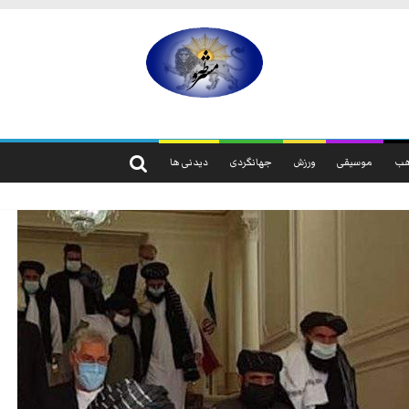
مشروطه
مشروطه
یک
ب
موسیقی
ورزش
جهانگردی
دیدنی ها
حزب
نیست
بلکه
راه
و
شیوه
ایرانیانی
است
که
هم
به