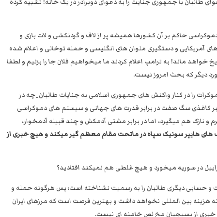
وای طالبان با جمهوری جنایت را به دعوای دوبرادر در یک خانه! تشبیه کرده
موکراسی حاکم بر آن کشورها همیشه پر از لاف و گردنکشی و لات بازی و
های آمریکایی و دستگیری ملوان های انگلیسی و حمله توخالی و اعلام شده
ریخ خواهد ماند! به ترامپ اعلام کردند ما میخواهیم فلان جا را بزنیم و لطفا
رد دیگر که بحث امروز نیست.
موکرات را در کنار واکنش های جمهوری اسلامی به جنایات طالبان_چه در
ببر کاغذی سگ صفت در برابر قدرت های جهانی و سیستم های دموکراسی
رم و نازک هم میگیرد، اما در برابر مشتی آدمکش و چند قبیله آدمخوار،
های هایپر سونیک سپاه در ماتحت مقام معظم گیر میکند و هیچ خبری از
سراییل در سوریه میخورد و هیچ غلطی هم نمیکند افتادید؟
ت و حسابی دیگری طالبان را به رسمیت نشناخته است؛ پس هرگونه حمله و
 هزینه بین المللی نخواهد داشت و بهترین فرصت است که مرزهای ایران
ع خبری از بسیجیان مخ لص خامنه ای نیست.