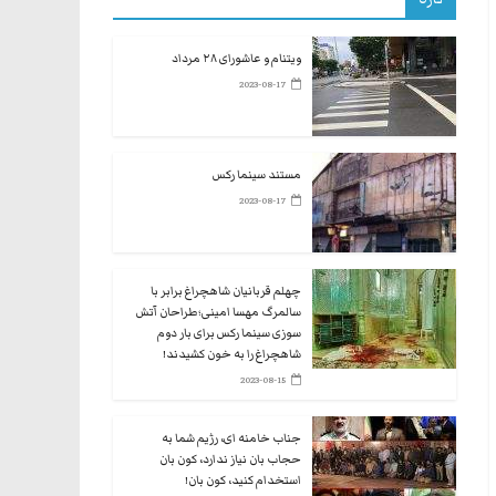
ویتنام و عاشورای ۲۸ مرداد
2023-08-17
مستند سینما رکس
2023-08-17
چهلم قربانیان شاهچراغ برابر با
سالمرگ مهسا امینی؛طراحان آتش
سوزی سینما رکس برای بار دوم
شاهچراغ را به خون کشیدند!
2023-08-15
جناب خامنه ای، رژیم شما به
حجاب بان نیاز ندارد، کون بان
استخدام کنید، کون بان!