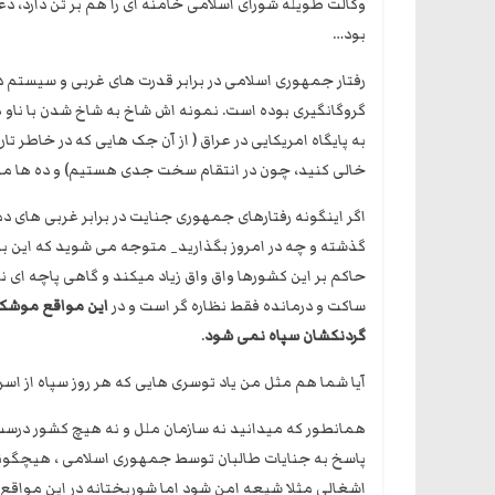
وکالت طویله شورای اسلامی خامنه ای را هم بر تن دارد، دع
بود…
رفتار جمهوری اسلامی در برابر قدرت های غربی و سیستم د
گروگانگیری بوده است. نمونه اش شاخ به شاخ شدن با ناو 
به پایگاه امریکایی در عراق ( از آن جک هایی که در خاطر تا
خالی کنید، چون در انتقام سخت جدی هستیم) و ده ها مو
اگر اینگونه رفتارهای جمهوری جنایت در برابر غربی های د
گذشته و چه در امروز بگذارید_ متوجه می شوید که این 
حاکم بر این کشورها واق واق زیاد میکند و گاهی پاچه ای ن
ساکت و درمانده فقط نظاره گر است و در
این مواقع موشک 
گردنکشان سپاه نمی شود
.
آیا شما هم مثل من یاد توسری هایی که هر روز سپاه از ا
همانطور که میدانید نه سازمان ملل و نه هیچ کشور درس
پاسخ به جنایات طالبان توسط جمهوری اسلامی ، هیچگونه
اشغالی مثلا شیعه امن شود اما شوربختانه در این مواق