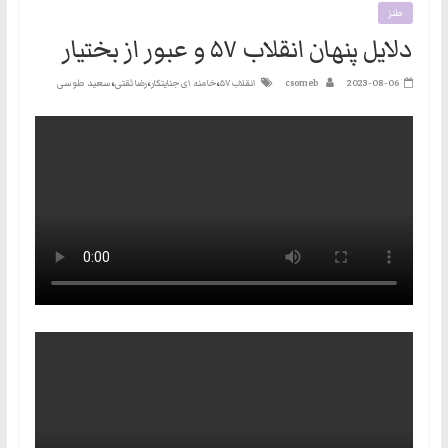
طنز
نه
دلایل پنهان انقلاب ۵۷ و عبور از بختیار
گفتند
و
،
،
،
2023-08-06
csomeb
انقلاب ۵۷
خامنه ای جنایتکار
رضا ثقتی
سعید طوسی
هم
به
حکومت
مشروعه