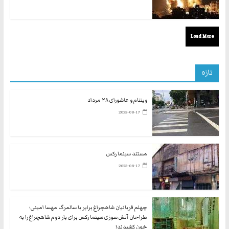
Load More
تازه
ویتنام و عاشورای ۲۸ مرداد
2023-08-17
مستند سینما رکس
2023-08-17
چهلم قربانیان شاهچراغ برابر با سالمرگ مهسا امینی؛
طراحان آتش سوزی سینما رکس برای بار دوم شاهچراغ را به
خون کشیدند!