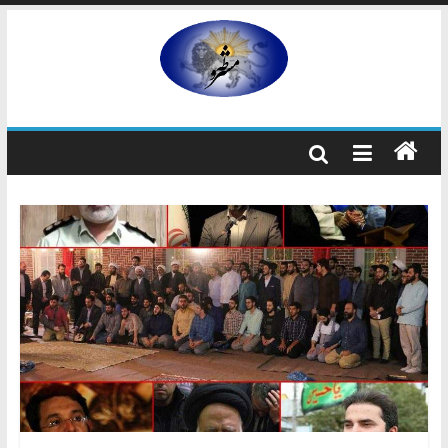
رفتن
به
مشروطه
محتوا
مشروطه
یک
حزب
نیست
بلکه
راه
و
شیوه
ایرانیانی
است
که
هم
به
استبداد