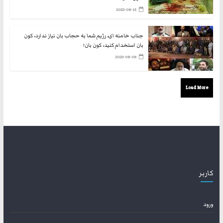
2023-08-15
جناب خامنه ای، رژیم شما به حجاب بان نیاز ندارد، کون
بان استخدام کنید، کون بان!
2023-08-08
Load More
کاربر
ورود