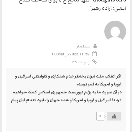
dl
m
اتمی: اراده رهبر
”
y
مستعار
2022-11-25 در t 08:48
پیوند یکتا
اگر انقلاب ملت ایران بخاطر عدم همکاری و کارشکنی اسرائیل و
اروپا و امریکا به ثمر نرسد،
در آن صورت ما به رژیم تروریست جمهوری اسلامی کمک خواهیم
کرد تا اسرائیل و اروپا و امریکا و همه جهان را نابود کند●پایان پیام
0