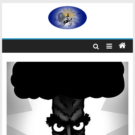
رفتن
به
مشروطه
محتوا
مشروطه
یک
حزب
نیست
بلکه
راه
و
شیوه
ایرانیانی
است
که
هم
به
استبداد