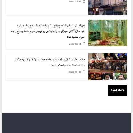
2023-08-17
چهلم قربانیان شاهچراغ برابر با سالمرگ مهسا امینی؛
طراحان آتش سوزی سینما رکس برای بار دوم شاهچراغ را به
خون کشیدند!
2023-08-15
جناب خامنه ای، رژیم شما به حجاب بان نیاز ندارد، کون
بان استخدام کنید، کون بان!
2023-08-08
Load More