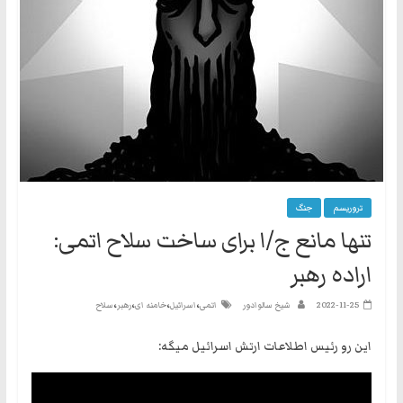
نه
گفتند
و
هم
به
حکومت
مشروعه
تروریسم
جنگ
تنها مانع ج/ا برای ساخت سلاح اتمی:
اراده رهبر
،
،
،
،
2022-11-25
شیخ سالوادور
اتمی
اسرائیل
خامنه ای
رهبر
سلاح
این رو رئیس اطلاعات ارتش اسرائیل میگه: