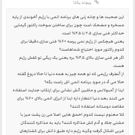
پیوند یکتا
این صحبت ها و چانه زنی های برنامه اتمی با رژیم آخوندی از پایه
مسخره و مضحک است چون برای ساختن سوخت راکتور گرمایی
حداکثر غنی سازی ۲.۵ تا ۳.۵% است.
یعنی هیچکس از رژیم نمی پرسه ۶۰% غنی سازی دقیقا برای
کدوم راکتور مورد احتیاج شماهاست؟
اگر هر غنی سازی بالای ۳.۵% بره یعنی یک ریگی تو کفش رژیم
هست.
از آنطرف رژیمی که تو همه چیز به همه دنیا تا حالا دروغ گفته
حالا می آد در مورد برنامه اتمی اش راست بگه؟
اینا از آمبولانس و ماشین آتش نشانی برای ارتکاب جنایت استفاده
می کنند بعد دنیا انتظار داره اینا از انرژی اتمی بالای ۶۰% برای
مقاصد دوستانه استفاده کنند؟
کلا معلوم نیست کدوم احمق هایی اصلا می رن پشت میز با
مشتی جلاد و آدم کش مذاکره کنند؟ باید به مذاکره کنندگان
غربی اشکال گرفت وگرنه رژیم داره طبق ذاتش برای کشتارهای