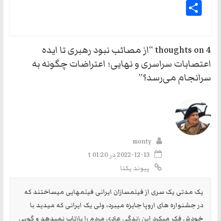
py
nt
m
lat
og
m
ce
le
wi
Sh
Li
Fri
ail
ari
ge
blr
bo
gr
tte
ar
nk
en
n
r
ok
a
r
e
dl
m
4 thoughts on “
از مصائب نبود رهبری تا ایده
y
اعتصابات سراسری و نهایی؛ اعتراضات چگونه به
سرانجام می‌رسد؟
”
monty
2022-12-13 در t 01:20
پیوند یکتا
یک مدتی یک سری از فیلمسازان ایرانی فیلمهایی میساختند که
در جشنواره های اروپا جایزه میبرد، ولی یک ایرانی که میدید با
خودش فکر میکرد این زندگی عادی مردم را بازتاب نمیدهد و گویی