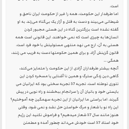
است.
اما طرفدار این حکومت، همه را غیر از حکومت ایران ناحق و
شیطانی می‌بیند و دست به قتل و آزار یک بی‌گناه می‌زند. به او
گفته نشده است بزرگترین گناه در این هستی مجبور کردن
انسان‌ها به چیزی است که نمی خواهند. این قانونی است همه
هستی به آن، ارج می نهد منتهی مسئولیتش با خود فرد است.
قانون گزینش آزاد. و برای همین حکومتها دست به فریب می زنند،
همگی …
آنچه بیشتر طرفداران آزادی از این حکومت را متمایز می‌کند،
گاهی دین زدگی سترگ و همین نا آشنایی یا مسخره کردن این
تئوری توطئه است. تجربه 57 تجربه سختی بود که ایرانیان می
بایستی خود و بانیان آن را سرانجام ببخشند و راه نویی در پیش
گیرند. اما براستی ما ایرانیان از این تجربه سهمگین چه آموختیم؟
این راه نو با شعار و مرگ خواستن حل نشد و نمی شود. وقتی
هنوز مانند سال 57 شعار میدهیم؟ و فراموش نکنید این رژیم
خود استاد 57 است خودش می‌داند چطور آمده و مطمئن