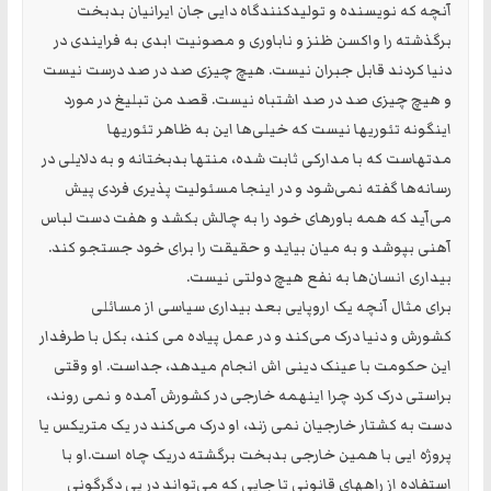
آنچه که نویسنده و تولیدکنندگاه دایی جان ایرانیان بدبخت
برگذشته را واکسن ظنز و ناباوری و مصونیت ابدی به فرایندی در
دنیا کردند قابل جبران نیست. هیچ چیزی صد در صد درست نیست
و هیچ چیزی صد در صد اشتباه نیست. قصد من تبلیغ در مورد
اینگونه تئوریها نیست که خیلی‌ها این به ظاهر تئوریها
مدتهاست که با مدارکی ثابت شده، منتها بدبختانه و به دلایلی در
رسانه‌ها گفته نمی‌شود و در اینجا مسئولیت پذیری فردی پیش
می‌آید که همه باورهای خود را به چالش بکشد و هفت دست لباس
آهنی بپوشد و به میان بیاید و حقیقت را برای خود جستجو کند.
بیداری انسان‌ها به نفع هیچ دولتی نیست.
برای مثال آنچه یک اروپایی بعد بیداری سیاسی از مسائلی
کشورش و دنیا درک می‌کند و در عمل پیاده می کند، بکل با طرفدار
این حکومت با عینک دینی اش انجام میدهد، جداست. او وقتی
براستی درک کرد چرا اینهمه خارجی در کشورش آمده و نمی روند،
دست به کشتار خارجیان نمی زند، او درک می‌کند در یک متریکس یا
پروژه ایی با همین خارجی بدبخت برگشته دریک چاه است.او با
استفاده از راههای قانونی تا جایی که می‌تواند در پی دگرگونی