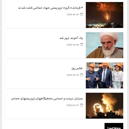
۳ فرمانده گروه تروریستی جهاد اسلامی کتلت شدند
2023-05-09
یک آخوند ترور شد
2023-04-26
عکس روز
2023-04-20
بمباران درست و حسابی مخفیگاههای تروریستهای حماس
2023-04-07
Load More