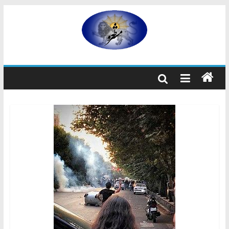
رفتن
به
مشروطه
محتوا
مشروطه
یک
حزب
نیست
بلکه
راه
و
شیوه
ایرانیانی
است
که
هم
به
استبداد