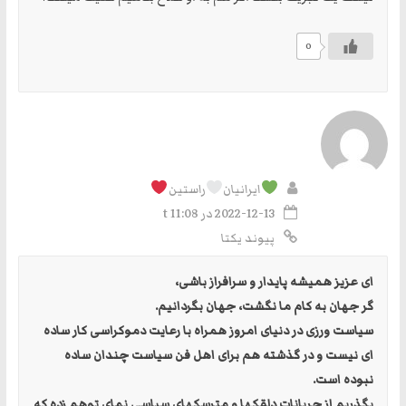
0
ایرانیان
راستین
2022-12-13 در t 11:08
پیوند یکتا
ای عزیز همیشه پایدار و سرافراز باشی،
گر جهان به کام ما نگشت، جهان بگردانیم.
سیاست ورزی در دنیای امروز همراه با رعایت دموکراسی کار ساده
ای نیست و در گذشته هم برای اهل فن سیاست چندان ساده
نبوده است.
بگذریم از جریانات دلقکها و مترسکهای سیاسی نمایِ توهم زده که