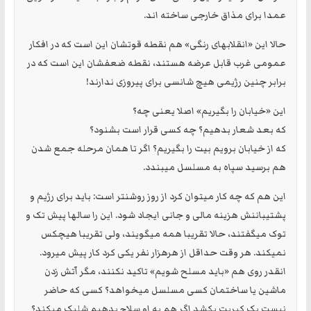
عمدا برای مذاق خارجی ساخته اند.
حالا این «انقلابهای رنگی» هم نقطه قوتشان این است که در افکار
عمومی غرب قابل عرضه هستند، نقطه ضعفشان این است که در
برابر چنین رژیمی هیچ شانسی برای پیروزی ندارند!
این «خیابان را بگیریم» اصلا یعنی چه؟
که بعد شعار بدهیم؟ چه کسی قرار است بشنود؟
که از خیابان برویم بیت را بگیریم؟ اگر تا همان مرحله جمع شدن
هم برسید سپاه به مسلسل میبندد.
این هم که چه کار میتوان کرد از روز روشنتر است: باید برای رژیم و
پشتیباننش هزینه مالی و جانی ایجاد شود. این را سالها پیش تک و
توک میگفتند، حالا تقریبا همه میگویند، ولی تقریبا هیچکس
نمیکند. هر وقت حداقل از هرهزار نفر یکی کرد کار پیش میرود.
انقدر روی هم «باید مسلح شویم» تاکید نکنند، مگر آتش زدن
ماشین یا ساختمان کسی مسلسل میخواهد؟ کسی که حاضر
نیست یک کبریت بکشد اگر هم به او سلاح بدهیم شلیک میکند؟