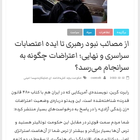
نه
گفتند
و
هم
برگزیده
تظاهرات
سپاه
سیاست
به
از مصائب نبود رهبری تا ایده اعتصابات
حکومت
مشروعه
سراسری و نهایی؛ اعتراضات چگونه به
سرانجام می‌رسد؟
،
،
2022-12-12
csomeb
حکومت بچه کش
خامنه ای جنایتکار
مهسا امینی
رابرت گرین، نویسنده‌ی آمریکایی که در ایران هم با کتاب «۴٨ قانون
قدرت» شناخته‌شده است، این ویدئو درباره‌ی وضعیت اعتراضات
«زن زندگی آزادی» را در پاسخ به درخواست‌های بسیار منتشر کرده:
شما مردم سمت قوی‌تر در مقابل این حکومت توتالیتر هستید و
ترس آن‌ها بسیار بزرگ‌تر و بیشتر از ترس شما از آن‌هاست.‏استراتژی
اصلی دیکتاتوری‌های اقتدارگرا برای جلوگیری از سقوط در دو کلمه