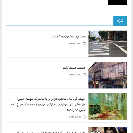
تازه
ویتنام و عاشورای ۲۸ مرداد
2023-08-17
مستند سینما رکس
2023-08-17
چهلم قربانیان شاهچراغ برابر با سالمرگ مهسا امینی؛
طراحان آتش سوزی سینما رکس برای بار دوم شاهچراغ را به
خون کشیدند!
2023-08-15
جناب خامنه ای، رژیم شما به حجاب بان نیاز ندارد، کون