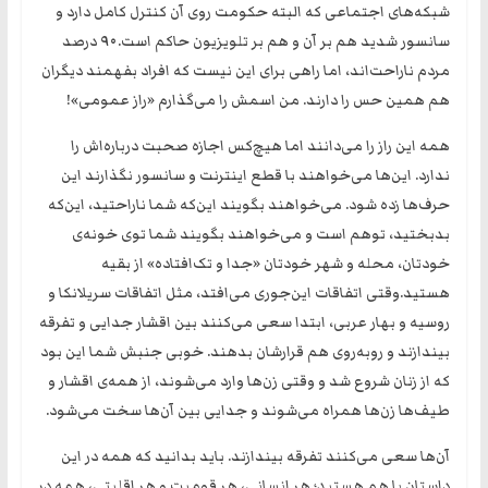
شبکه‌های اجتماعی که البته حکومت روی آن کنترل کامل دارد و
سانسور شدید هم بر آن و هم بر تلویزیون حاکم است.‏۹۰ درصد
مردم ناراحت‌اند، اما راهی برای این نیست که افراد بفهمند دیگران
هم همین حس را دارند. من اسمش را می‌گذارم «راز عمومی»!
‏همه این راز را می‌دانند اما هیچ‌کس اجازه صحبت درباره‌اش را
ندارد. این‌ها می‌خواهند با قطع اینترنت و سانسور نگذارند این
حرف‌ها زده شود. می‌خواهند بگویند این‌که شما ناراحتید، این‌که
بدبختید، توهم است و می‌خواهند بگویند شما توی خونه‌ی
خودتان، محله و شهر خودتان «جدا و تک‌افتاده» از بقیه
هستید.وقتی اتفاقات این‌جوری می‌افتد، مثل اتفاقات سریلانکا و
روسیه و بهار عربی، ابتدا سعی می‌کنند بین اقشار جدایی و تفرقه
بیندازند و روبه‌روی هم قرارشان بدهند. خوبی جنبش شما این بود
که از زنان شروع شد و وقتی زن‌ها وارد می‌شوند، از همه‌ی اقشار و
طیف‌ها زن‌ها همراه می‌شوند و جدایی بین آن‌ها سخت می‌شود.
آن‌ها سعی می‌کنند تفرقه بیندازند. باید بدانید که همه در این
داستان با هم هستید؛ هر انسانی، هر قومیت و هر اقلیتی، همه در