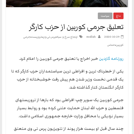
نه
گفتند
داغ
سیاست
و
تعلیق جرمی کوربین از حزب کارگر
هم
به
،
،
،
2020-10-29
mollah
ارتجاع سرخ و سیاه
پرس تی وی
تروریست
جرمی
حکومت
،
کوربین
حماس
مشروعه
روزنامه گاردین
خبر اخراج یا تعلیق جرمی کوربین را اعلام کرد.
یکی از خطرناک ترین و افراطی ترین سیاستمداران حزب کارگر که تا
یک قدمی نخست وزیر شدن هم پیش رفت خوشبختانه از حزب
کارگر انگلستان کنار گذاشته شد.
جرمی کوربین یک سوپر چپ افراطی بود که بارها از تروریستهای
فلسطین و حزب الله لبنان حمایت علنی کرده بود و روابط بسیار
بسیار نزدیکی با محافل وزارت خارجه جمهوری اسلامی داشت.
چند سال قبل او بیست هزار پوند از تلویزیون پرس تی وی متعلق