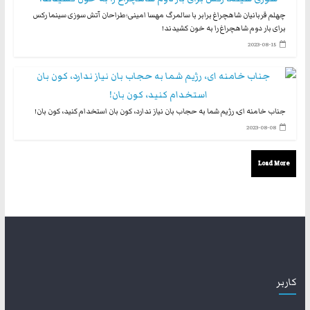
چهلم قربانیان شاهچراغ برابر با سالمرگ مهسا امینی؛طراحان آتش سوزی سینما رکس
برای بار دوم شاهچراغ را به خون کشیدند!
2023-08-15
جناب خامنه ای، رژیم شما به حجاب بان نیاز ندارد، کون بان استخدام کنید، کون بان!
2023-08-08
Load More
کاربر