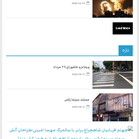
2023-04-07
Load More
تازه
ویتنام و عاشورای ۲۸ مرداد
2023-08-17
مستند سینما رکس
2023-08-17