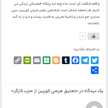
واقعا شگفت آور است. ما درچه لبه پرتگاه خطرناکی زندگی می
کنیم. هر لحظه ممکن است اشخاصی نظیر جرمی کوربین، برنی
سندرز، جو بایدن و کامیلا هریس به قدرت برسند و دنیا را به گند
بکشانند.
1
به اشتراک بگذارید:
Co
Pri
E
Ba
Bl
Tu
Fa
Te
T
py
nt
m
lat
og
m
ce
le
wi
Sh
Li
Fri
ail
ari
ge
blr
bo
gr
tte
ar
nk
en
n
r
ok
a
r
e
dl
m
یک دیدگاه در «
تعلیق جرمی کوربین از حزب کارگر
»
y