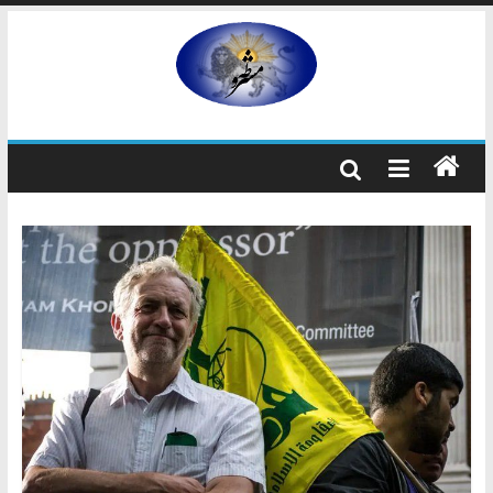
رفتن
به
مشروطه
محتوا
مشروطه
یک
حزب
نیست
بلکه
راه
و
شیوه
ایرانیانی
است
که
هم
به
استبداد