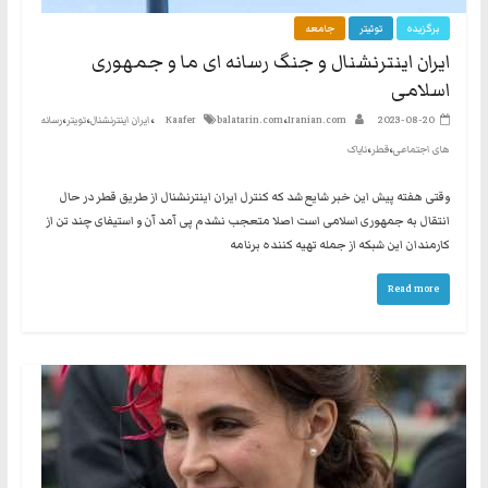
نه
برگزیده
توئیتر
جامعه
گفتند
ایران اینترنشنال و جنگ رسانه ای ما و جمهوری
و
اسلامی
هم
،
،
،
،
2023-08-20
Iranian.com
balatarin.com
Kaafer
ایران اینترنشنال
تویتر
رسانه
به
،
،
حکومت
های اجتماعی
قطر
نایاک
مشروعه
وقتی هفته پیش این خبر شایع شد که کنترل ایران اینترنشنال از طریق قطر در حال
انتقال به جمهوری اسلامی است اصلا متعجب نشدم پی آمد آن و استیفای چند تن از
کارمندان این شبکه از جمله تهیه کننده برنامه
Read more