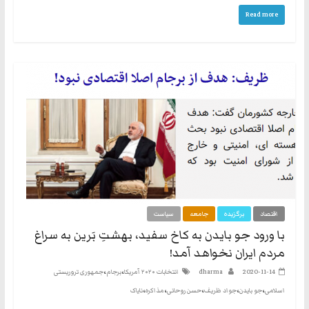
Read more
اقتصاد
برگزیده
جامعه
سیاست
با ورود جو بایدن به کاخ سفید، بهشتِ بَرین به سراغ
مردم ایران نخواهد آمد!
،
،
2020-11-14
dharma
انتخابات ۲۰۲۰ آمریکا
برجام
جمهوری تروریستی
،
،
،
،
،
اسلامی
جو بایدن
جواد ظریف
حسن روحانی
مذاکره
نایاک