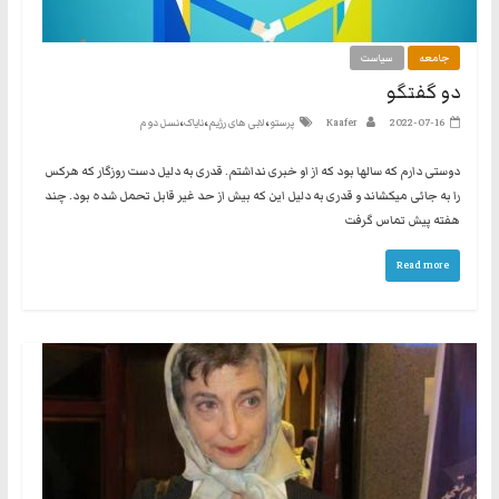
جامعه
سیاست
دو گفتگو
،
،
،
2022-07-16
Kaafer
پرستو
لابی های رژیم
نایاک
نسل دوم
دوستی دارم که سالها بود که از او خبری نداشتم. قدری به دلیل دست روزگار که هرکس
را به جائی میکشاند و قدری به دلیل این که بیش از حد غیر قابل تحمل شده بود. چند
هفته پیش تماس گرفت
Read more