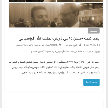
سیاست
یادداشت حسن داعی درباره لطف الله افراسیابی
،
،
،
،
2021-01-20
شیخ سالوادور
CASMII
بنیاد علوی
حسن داعی
خرازی
رستم
،
،
،
،
،
پورزال
عباس عدالت
کاسمی
لطف الله افراسیابی
نایاک
هوشنگ امیر احمدی
حسن داعی – ۱۹ ژانویه ۲۰۲۱ دستگیری افراسیابی تحول بسیار مثبتی است و میتواند
پیام های خوبی داشته باشد. متن وزارت دادگستری نکات مهمی دارد که باید بررسی
شوند بویژه نقش دفتر نمایندگی رژیم در نیویورک و درآمدهای بنیاد علوی.
Read more