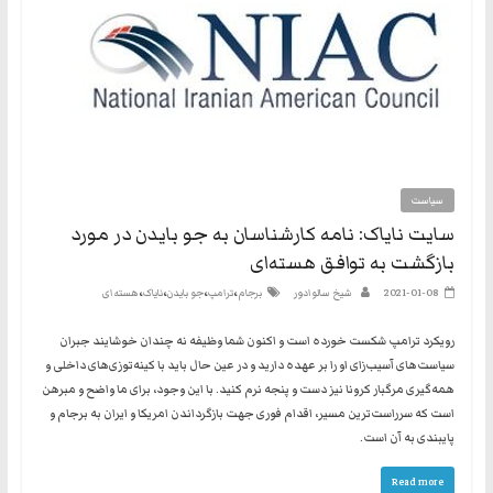
سیاست
سایت نایاک: نامه کارشناسان به جو بایدن در مورد
بازگشت به توافق هسته‌ای
،
،
،
،
2021-01-08
شیخ سالوادور
برجام
ترامپ
جو بایدن
نایاک
هسته‌ای
رویکرد ترامپ شکست خورده است و اکنون شما وظیفه نه چندان خوشایند جبران
سیاست‌های آسیب‌زای او را بر عهده دارید و در عین حال باید با کینه‌توزی‌های داخلی و
همه‌گیری مرگبار کرونا نیز دست و پنجه نرم کنید. با این وجود، برای ما واضح و مبرهن
است که سرراست‌ترین مسیر، اقدام فوری جهت بازگرداندن امریکا و ایران به برجام و
پایبندی به آن است.
Read more