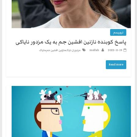
تروریسم
پاسخ کوبنده نازنین افشین جم به یک مزدور نایاکی
،
،
2022-11-19
mollah
مزدوران نایاک
نازنین افشین جم
نایاک
Read more