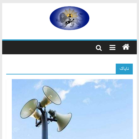
رفتن
به
مشروطه
محتوا
مشروطه
یک
حزب
نیست
نایاک
بلکه
راه
و
شیوه
ایرانیانی
است
که
هم
به
استبداد