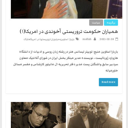
برگزیده
سیاست
همیاران حکومت تروریستی آخوندی در امریکا(۱)
،
،
2021-02-28
mollah
باربارا اسلوین
مزدوران تروریستها در امریکا
نایاک
باربارا اسلاوین منبع: توییتر لیسانس هنر در رشته زبان روسی و ادبیات از دانشگاه
هاروارد ژورنالیست ، نویسنده مدیر مبتکر بخش ایران در شورای آتلانتیک معاون
سردبیر سابق واشنگتن پست مدیر دفتر تحریریه ال مانیتور کارشناس و مفسر مسائل
خاورمیانه
Read more