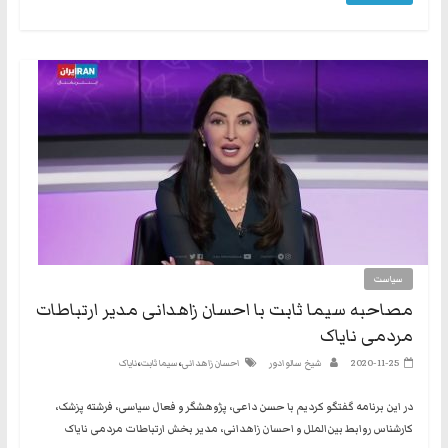
سیاست
مصاحبه سیما ثابت با احسان زاهدانی مدیر ارتباطات
مردمی نایاک
،
،
2020-11-25
شیخ سالوادور
احسان زاهدانی
سیما ثابت
نایاک
در این برنامه گفتگو کردیم با حسن داعی، پژوهشگر و فعال سیاسی، فرشته پزشک،
کارشناس روابط بین‌الملل و احسان زاهدانی، مدیر بخش ارتباطات مردمی نایاک