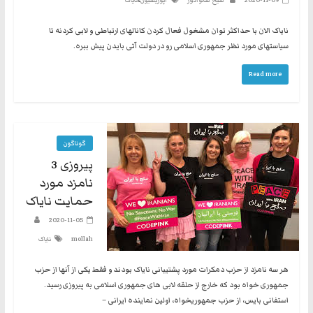
2020-11-09
شیخ سالوادور
اپوزیسیون
نایاک
نایاک الان با حداکثر توان مشغول فعال کردن کانالهای ارتباطی و لابی کردنه تا
سیاستهای مورد نظر جمهوری اسلامی رو در دولت آتی بایدن پیش ببره.
Read more
گوناگون
پیروزی 3
نامزد مورد
حمایت نایاک
2020-11-05
mollah
نایاک
هر سه نامزد از حزب دمکرات مورد پشتیبانی نایاک بودند و فقط یکی از آنها از حزب
جمهوری خواه بود که خارج از حلقه لابی های جمهوری اسلامی به پیروزی رسید.
‏استفانی بایس، از حزب جمهوریخواه، اولین نماینده ایرانی –