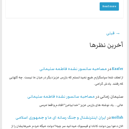
Read more
→ قبلی
آخرین نظرها
Kaafer
در
مصاحبه سانسور نشده فاطمه سلیمانی
از لطف شما سپاسگزارم.هیچ نمیدانستم که بازرس عزیز دیگر در میان ما نیست. چه گلهایی
که رفتند. یادش گرامی.
سلیمان زمانی
در
مصاحبه سانسور نشده فاطمه سلیمانی
عالی... یاد نوشته های بازرس عزیز "خدابیامرز"افتادم واقعا مرسی
mollah
در
ایران اینترنشنال و جنگ رسانه ای ما و جمهوری اسلامی
الان دعوا بین دولت کانادا و فیسبوک میدانید سر چیه؟ دولت میگه مردم خبرهایشان را از