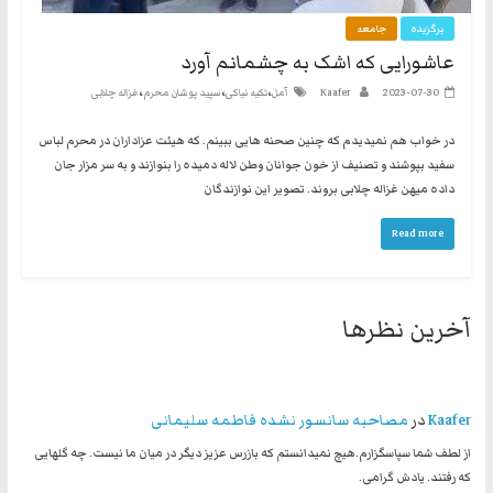
نه
برگزیده
جامعه
گفتند
عاشورایی که اشک به چشمانم آورد
و
،
،
،
2023-07-30
Kaafer
آمل
تکیه نیاکی
سپید پوشان محرم
غزاله چلابی
هم
به
در خواب هم نمیدیدم که چنین صحنه هایی ببینم. که هیئت عزاداران در محرم لباس
حکومت
سفید بپوشند و تصنیف از خون جوانان وطن لاله دمیده را بنوازند و به سر مزار جان
مشروعه
داده میهن غزاله چلابی بروند. تصویر این نوازندگان
Read more
آخرین نظرها
Kaafer
در
مصاحبه سانسور نشده فاطمه سلیمانی
از لطف شما سپاسگزارم.هیچ نمیدانستم که بازرس عزیز دیگر در میان ما نیست. چه گلهایی
که رفتند. یادش گرامی.