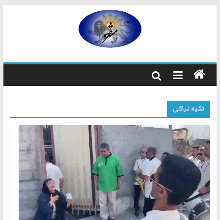
رفتن
به
مشروطه
محتوا
مشروطه
یک
حزب
نیست
تکیه نیاکی
بلکه
راه
و
شیوه
ایرانیانی
است
که
هم
به
استبداد