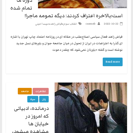
دوره ما
تمام شده
است؛بالاخره اعتراف کردند: دیگه تمومه ماجرا!
،
،
2022-10-22
csomeb
انقلاب سوم
فیاض زاهد
مهسا امینی
فیاض زاهد فعال سیاسی اصلاح‌طلب در مقاله ای در روزنامه اعتماد چاپ تهران با اشاره
ای گذرا به اعتراضات در ایران از تحول در میان جامعه جوان و باورهای نسل جدید
نوشته است و گفته «باورتان نمی‌شود که چقدر دعوت
Read more
تظاهرات
جامعه
زنان
سپاه
درمانده، ادبیاتی
که امروز در
خیابان ها
مشاهده میشود،