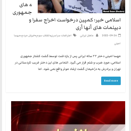
ه های
جمهوری
اسلامی خیر؛ کمپین درخواست اخراج سفرا و
دیپلمات های آنها آری
،
،
،
2022-09-26
ماهان ایرانی
اعتراضات سراسری
انقلاب سوم
خیزش مردم
مهسا
امینی
مهسا امینی دختر ۲۲ ساله ایرانی پس از بازداشت توسط گشت کشتار جمهوری
اسلامی، مورد ضرب و شتم قرار می گیرد. التماس های این دختر غریب کردستانی در
تهران و برادرش به دژخیمان گشت ارشاد موثر واقع نمی شود. اما
Read more