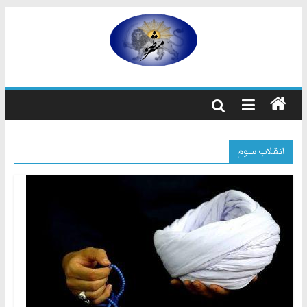
رفتن
به
مشروطه
محتوا
مشروطه
یک
حزب
نیست
انقلاب سوم
بلکه
راه
و
شیوه
ایرانیانی
است
که
هم
به
استبداد