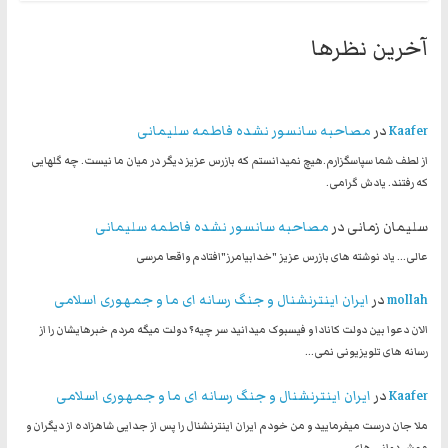
آخرین نظرها
Kaafer
در
مصاحبه سانسور نشده فاطمه سلیمانی
از لطف شما سپاسگزارم.هیچ نمیدانستم که بازرس عزیز دیگر در میان ما نیست. چه گلهایی
که رفتند. یادش گرامی.
سلیمان زمانی
در
مصاحبه سانسور نشده فاطمه سلیمانی
عالی... یاد نوشته های بازرس عزیز "خدابیامرز"افتادم واقعا مرسی
mollah
در
ایران اینترنشنال و جنگ رسانه ای ما و جمهوری اسلامی
الان دعوا بین دولت کانادا و فیسبوک میدانید سر چیه؟ دولت میگه مردم خبرهایشان را از
رسانه های تلویزیونی نمی…
Kaafer
در
ایران اینترنشنال و جنگ رسانه ای ما و جمهوری اسلامی
ملا جان درست میفرمایید و من خودم ایران اینترنشنال را پس از جدایی شاهزاده از دیگران و
موش دوانی های…