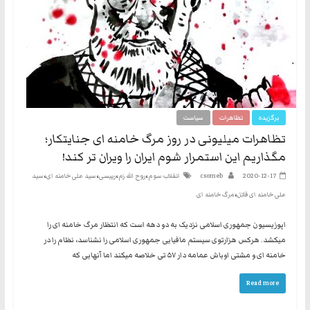
برگزیده
تظاهرات
سیاست
تظاهرات میلیونی در روز مرگ خامنه ای جنایتکار؛
مگذاریم این استمرار شوم ایران را ویران تر کند!
،
،
،
،
2020-12-17
csomeb
انقلاب سوم
روح الله زم
رییسی
سید علی خامنه ای
سید
،
علی خامنه ای قاتل
مرگ خامنه ای
اپوزیسیون جمهوری اسلامی نزدیک به دو دهه است که انتظار مرگ خامنه ای را
میکشد. هرکس هزارتوی سیستم مافیایی جمهوری اسلامی را نشناسد، نظام را در
خامنه ای و مشتی اوباش عمامه دار ۵۷ تی خلاصه میکند اما آنهایی که
Read more