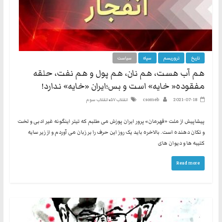
تاریخ
تروریسم
سپاه
سیاست
هم آب هست، هم نان، هم پول و هم نفت، حلقه
مفقوده« خایه» است و بس؛ایران «خایه» ندارد!
،
2021-07-18
csomeb
انقلاب ۵۷
انقلاب سوم
پیشاپیش از ملت «قهرمان» پرور ایران پوزش می طلبم که تیتر اینگونه غیر ادبی و لخت
و تکان دهنده است. بالاخره باید یک روز این حرف را بر زبان می آوردم و از زیر سایه
کتیبه ها و دیوان های
Read more