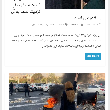
ثمره همان نظر
نزدیک شما به آن
یار قدیمی است!
،
،
2022-10-13
csomeb
انقلاب سوم
بیت رهبری
خامنه ای
این روزها اوباش ۵۷ تی شده اند معلم اخلاق جامعه که وامصیبتا، ملت چقدر بی
تربیت هستند! اول از همه باید به این تنگنمایان دهان گشاد گفت که در همین انقلاب
کذایی ۵۷، شما ترمیناتورهای ۵۷T _رکیک ترین ناسزاها را
Read more