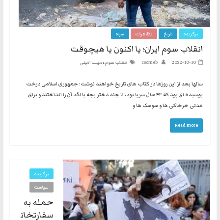
برگزیده
تاریخ
تظاهرات
سپاه
انقلاب سوم ایران؛ یا اکنون یا هیچوقت
،
2022-10-10
csomeb
انقلاب سوم
مهسا امینی
سالها بعد از این روزها در کتاب های تاریخ خواهند نوشت: جمهوری اسلامی درخت
پوسیده ای بود که ۴۳ سال سرپا بود، تا چند دختر بچه با لگد آن را انداختند و برای
مدتی خرخاکی ها و سوسک ها و
Read more
برگزیده
سیاست
حمله به
سفارتخان