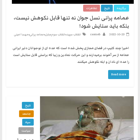
نه
برگزیده
تاریخ
تظاهرات
گفتند
عمامه پرانی نسل جوان نه تنها قابل نکوهش نیست،
و
بلکه باید ستایش شود!
هم
،
،
،
،
2022-10-23
csomeb
انقلاب سپید
انقلاب سوم
بابل
عمامه پرانی
مهسا امینی
به
حکومت
اخیرا چند کلیپ در فضای مجازی پخش شده است که عده ای از نوجوانان دلیر ایرانی
مشروعه
عمامه از سر آخوند برمیدارند و این حرکت نمادین و زیبا که براستی قابل ستایش است
را عده ای نادان و ابله نکوهش میکنند
Read more
تاریخ
جامعه
سپاه
سیاست