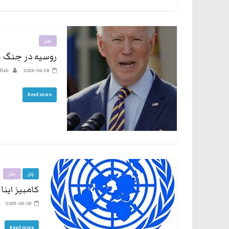
طنز
روسیه در جنگ 
llah
2023-06-28
Read more
زنان
طنز
کامبیز اینا
2023-05-03
Read more