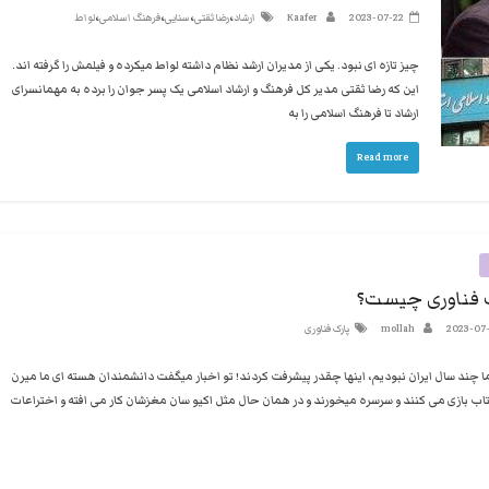
،
،
،
،
2023-07-22
Kaafer
ارشاد
رضا ثقتی
سنایی
فرهنگ اسلامی
لواط
چیز تازه ای نبود. یکی از مدیران ارشد نظام داشته لواط میکرده و فیلمش را گرفته اند.
این که رضا ثقتی مدیر کل فرهنگ و ارشاد اسلامی یک پسر جوان را برده به مهمانسرای
ارشاد تا فرهنگ اسلامی را به
Read more
ک فناوری چیست؟
2023-07
mollah
پارک فناوری
ا چند سال ایران نبودیم، اینها چقدر پیشرفت کردند! تو اخبار میگفت دانشمندان هسته ای ما میرن
تاب بازی می کنند و سرسره میخورند و در همان حال مثل اکیو سان مغزشان کار می افته و اختراعات