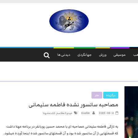
مشروطه
مشروطه
یک
ب
موسیقی
ورزش
جهانگردی
دیدنی ها
حزب
نیست
بلکه
راه
و
شیوه
برگزیده
طنز
ایرانیانی
مصاحبه سانسور نشده فاطمه سلیمانی
است
،
،
2023-08-11
Kaafer
عیدوک
قاسم کتلت
مهلا
که
هم
به تازگی فاطمه سلیمانی مصاحبه ای با محمد حسین پویانفر در برنامه مهلا داشت
به
که قسمتهایی از آن سانسور شده بود و آن قسمتهای سانسور شده اینجا آورده میشود.