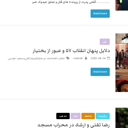
استبداد
………….. -گفتی پدرت از پرونده های قتل و تجاوز عیدوک خبر
نه
Read more
گفتند
و
هم
به
طنز
حکومت
مشروعه
دلایل پنهان انقلاب ۵۷ و عبور از بختیار
،
،
،
2023-08-06
csomeb
انقلاب ۵۷
خامنه ای جنایتکار
رضا ثقتی
سعید طوسی
Read more
برگزیده
جامعه
طنز
مذهب
رضا ثقتی و ارشاد در محراب مسجد