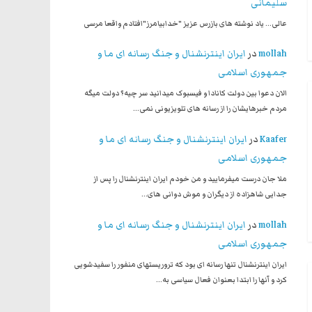
سلیمانی
عالی... یاد نوشته های بازرس عزیز "خدابیامرز"افتادم واقعا مرسی
mollah
در
ایران اینترنشنال و جنگ رسانه ای ما و
جمهوری اسلامی
الان دعوا بین دولت کانادا و فیسبوک میدانید سر چیه؟ دولت میگه
مردم خبرهایشان را از رسانه های تلویزیونی نمی…
Kaafer
در
ایران اینترنشنال و جنگ رسانه ای ما و
جمهوری اسلامی
ملا جان درست میفرمایید و من خودم ایران اینترنشنال را پس از
جدایی شاهزاده از دیگران و موش دوانی های…
mollah
در
ایران اینترنشنال و جنگ رسانه ای ما و
جمهوری اسلامی
ایران اینترنشنال تنها رسانه ای بود که تروریستهای منفور را سفیدشویی
کرد و آنها را ابتدا بعنوان فعال سیاسی به…