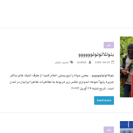
طنز
بلوللالولولوووووو
2023-04-29
mollah
تجزیه طلبان
‏بلوللالولولوووووو… ‏یعنی سپاه را تروریستی اعلام کنید! ‏از طرف اتنیک های ساکن
جزیره پاپوآ حومه اندونزی عکس زیر مربوط به تظاهرات ظاهرا ایرانیان در لندن
است. تاریخ شنبه ۲۹ آوریل ۲۰۲۳
Read more
طنز