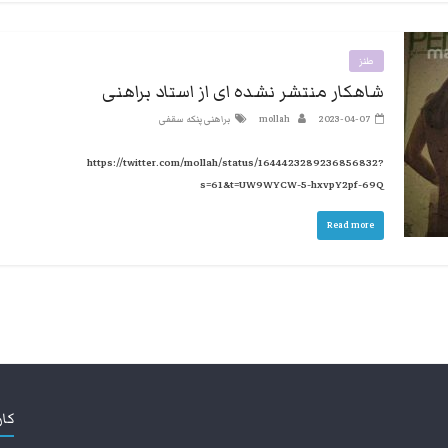
طنز
شاهکار منتشر نشده ای از استاد براهنی
2023-04-07
mollah
براهنی پنکه سقفی
https://twitter.com/mollah/status/1644423289236856832?
s=61&t=UW9WYCW-5-hxvpY2pf-69Q
Read more
کار