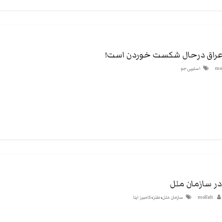
عراق درحال شکست خوردن است!
mo
اسلیپی جو
 در سازمان ملل
،
،
mollah
سازمان ملل
طنز
کامبیز اینا