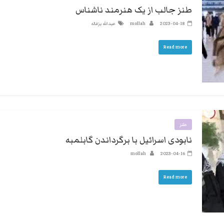
طنز جالب از یک هنرمند ناشناس
2023-04-18
mollah
عبدالله بزغاله
Read more
طنز
نابودی اسرائیل با برگرداندن گابلمبه
mollah
2023-04-16
Read more