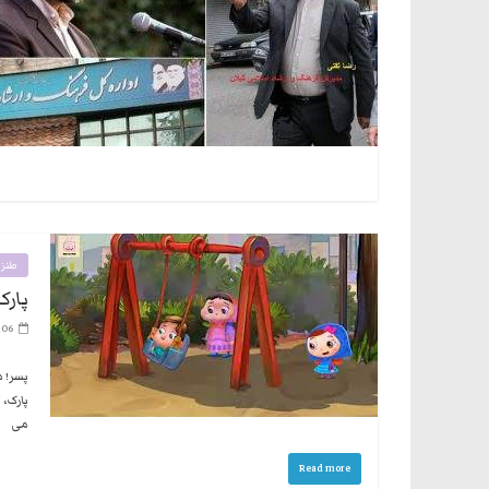
طنز
پار
-06
پسر! م
پارک، 
می
Read more