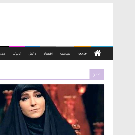
رفتن
به
محتوا
جامعه
سیاست
اقتصاد
دانش
ادبیات
مذه
طنز