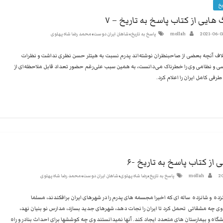
یخ
 هایی از کتاب پاسخ به تاریخ – ۷
،
،
2021-06-0
mollah
پاسخ به تاریخ
شاهان ایران دوست
محمد رضا شاه پهلوی
اف آنچه بعضی از صاحبنظران نوشته‌اند پدرم نسبت به هیتلر حسن نظری نداشت و نظرات
ی و نظامی‌ وی را خطرناک می‌دانست، به همین سبب علی‌رغم حضور تعداد قابل ملاحظه‌ای از
فی کامل ایران را اعلام کرد.
 از کتاب پاسخ به تاریخ -۶
،
،
،
2
mollah
پاسخ به تاریخ
رضا شاه پهلوی
شاهان ایران دوست
محمد رضا شاه پهلوی
زده و شانزده ساله ای که اخیرا مجسمه های پدرم را در شهرهای ایران برافکندند، مسلما
وی چه مشقاتی تحمل کرد تا ایران را نجات دهد، شهرهای جدید بسازد، مدارس نو بنیان نهد،
اه و بیمارستان های متعدد ایجاد کند. آنها نمیدانستند وی چه کوششها برای احداث بنادر و راه