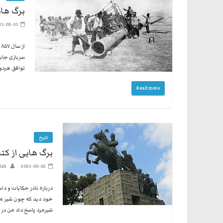
برگ های
21-05-10
سربازی جابج
توافق هردوی 
Read more
تاریخ
برگ هایی از کتا
lah
2021-05-02
درباره نادر حکایات و داس
خود دید که چون شیر می‌
شیرمرد پاسخ داد من در 