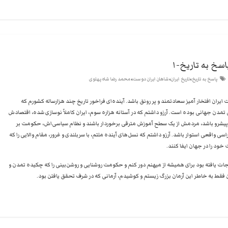
سخ به تاریخ-۱
،
،
،
پاسخ به تاریخ
تاریخ ایران
شاهان ایران دوست
محمد رضا شاه پهلوی
 ایران افتخار آمیز سعادتمند و پر رونق باشد. آینده‌ای فراخور تاریخ چند هزارساله کشورم که
تمدن جهانی بوده است. آرزو داشتم که در آستانه هزاره سوم، ایران کاملاً نوسازی شده، اقتصادش
یشرو باشد، مردمش از یک سطح آموزش مترقی برخوردار باشند و نظام سیاسی‌اش، حکومت بر
ی واقعی استوار باشد. آرزو داشتم که نسل‌های آینده ملتم، با سربلندی و غرور، مقام والایی را که
ود را در جهان ایفا کنند.
نجات یافته بود برای همیشه از میهنم دور کنم و حکومت روشنایی و روشن‌بینی را که چکیده تمدن و
فقط به خاطر این آرمان بزرگ زیستم و کوشیدم، آرمانی که در شرف تحقق یافتن بود.