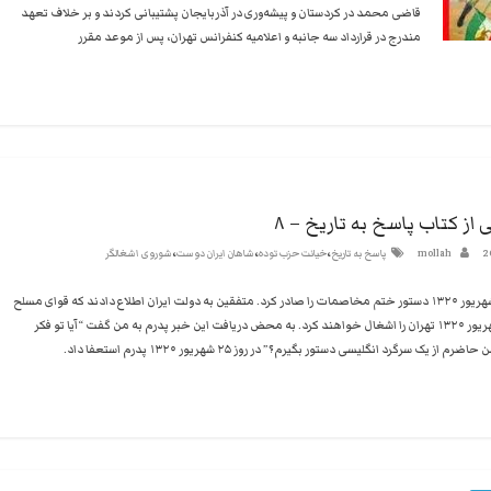
استبداد
قاضی محمد در کردستان و پیشه‌وری در آذربایجان پشتیبانی کردند و بر خلاف تعهد
نه
مندرج در قرارداد سه جانبه و اعلامیه کنفرانس تهران، پس از موعد مقرر
گفتند
و
هم
به
حکومت
مشروعه
 از کتاب پاسخ به تاریخ – ۸
،
،
،
2
mollah
پاسخ به تاریخ
خیانت حزب توده
شاهان ایران دوست
شوروی اشغالگر
رضا شاه در شهریور ۱۳۲۰ دستور ختم مخاصمات را صادر کرد. متفقین به دولت ایران اطلاع دادند که قوای مسلح
آنها در ۲۶ شهریور ۱۳۲۰ تهران را اشغال خواهند کرد. به محض دریافت این خبر پدرم به من گفت “آیا تو فکر
 از یک سرگرد انگلیسی دستور بگیرم؟” در روز ۲۵ شهریور ۱۳۲۰ پدرم استعفا داد.