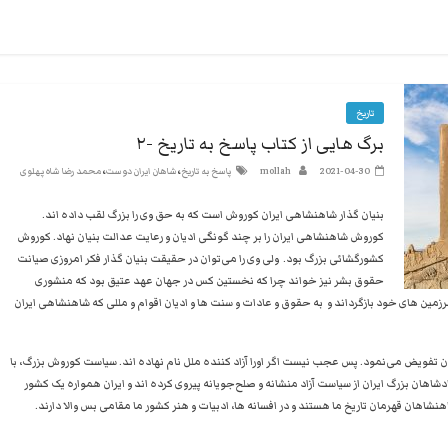
تاریخ
برگ هایی از کتاب پاسخ به تاریخ -۲
،
،
2021-04-30
mollah
پاسخ به تاریخ
شاهان ایران دوست
محمد رضا شاه پهلوی
بنیان گذار شاهنشاهی ایران کوروش است که به حق وی را بزرگ لقب داده اند.
کوروش شاهنشاهی ایران را بر چند گونگی ادیان و رعایت عدالت بنیان نهاد. کوروش
کشورگشائی بزرگ بود. ولی وی را می‌توان در حقیقت بنیان گذار فکر امروزی صیانت
حقوق بشر نیز خواند چرا که نخستین کس در جهان عهد عتیق بود که منشوری
 سرزمین های خود بازگرداند و به حقوق و عادات و سنت ها و ادیان اقوام و مللی که شاهنشاهی ایران
ن تفویض می‌نمود. پس عجب نیست اگر اورا آزاد کننده ملل نام نهاده اند. سیاست کوروش بزرگ، با
شاهان بزرگ ایران از سیاست آزاد منشانه و صلح‌جویانه پیروی کرده اند و ایران همواره یک کشور
ان قهرمان تاریخ ما هستند و در افسانه ها، ادبیات و هنر کشور ما مقامی‌ بس والا دارند.