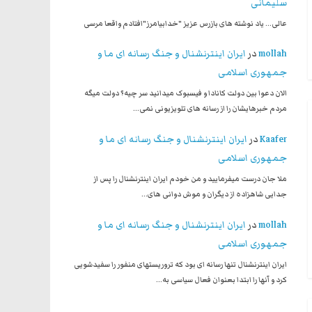
سلیمانی
عالی... یاد نوشته های بازرس عزیز "خدابیامرز"افتادم واقعا مرسی
mollah
در
ایران اینترنشنال و جنگ رسانه ای ما و
جمهوری اسلامی
الان دعوا بین دولت کانادا و فیسبوک میدانید سر چیه؟ دولت میگه
مردم خبرهایشان را از رسانه های تلویزیونی نمی…
Kaafer
در
ایران اینترنشنال و جنگ رسانه ای ما و
جمهوری اسلامی
ملا جان درست میفرمایید و من خودم ایران اینترنشنال را پس از
جدایی شاهزاده از دیگران و موش دوانی های…
mollah
در
ایران اینترنشنال و جنگ رسانه ای ما و
جمهوری اسلامی
ایران اینترنشنال تنها رسانه ای بود که تروریستهای منفور را سفیدشویی
کرد و آنها را ابتدا بعنوان فعال سیاسی به…