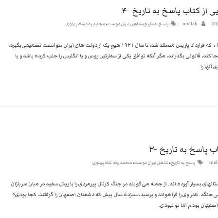
ی از کتاب پاسخ به تاریخ -۴
،
،
20
mollah
پاسخ به تاریخ
شاهان ایران دوست
محمد رضا شاه پهلوی
از سال ۱۸۵۷ ، که قرارداد پاریس منعقد شد، تا سال ۱۹۲۱ هیچ یک از دولت های ایران نتوانست تصمیمی‌بگیرد،
ا کند، قانونی بگذراند، مگر آنکه توافق یکی از سفارتین روس و یا انگلیس را جلب کرده باشد و یا
آنها را
ب پاسخ به تاریخ -۳
،
،
mol
پاسخ به تاریخ
شاهان ایران دوست
محمد رضا شاه پهلوی
تانهای بسیار آورده اند. از جمله می‌گویند در جنگ کرنال پیرمردی را با ریش سفید در میان سربازان
جنگد. نادر وی را فراخواند و پرسید، سیزده سال پیش که دشمنان اصفهان را گرفتند، کجا بودی؟
اصفهان بودم اما تو نبودی.