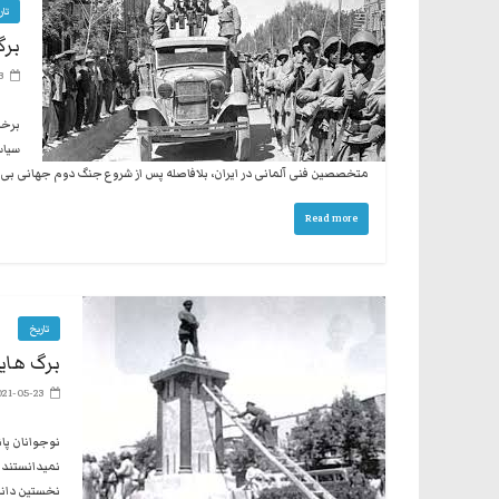
تار
برگ
3
برخل
سیاس
متخصصین فنی آلمانی در ایران، بلافاصله پس از شروع جنگ دوم جهانی بی طر
Read more
تاریخ
برگ هایی
021-05-23
نوجوانان پان
نمیدانستند 
نخستین دانشگ