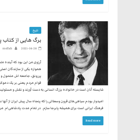
تاریخ
برگ هایی از کتاب پا
mollah
2021-04-28
آرزوی من این بود که آینده ملت
همواره یکی از سازندگان اصلی 
پررونق، جامعه اش متحول و پ
قوام مردم یعنی بر یک دموکراس
شایسته آنان است در خانواده بزرگ انسانی به دست آورند و نقش و مسئولیت خ
امیدوار بودم سیاهی‌های قرون وسطائی را که پنجاه سال پیش ایران از آنها 
فرهنگ ایرانی است برای همیشه پابرجا سازم. در تمام مدت پادشاهی‌ام من 
Read more