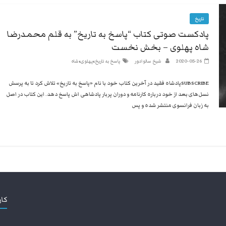
تاریخ
پادکست صوتی کتاب “پاسخ به تاریخ” به قلم محمدرضا
شاه پهلوی – بخش نخست
،
،
2020-05-26
شیخ سالوادور
پاسخ به تاریخ
پهلوی
شاه
SUBSCRIBEپادشاه فقید در آخرین کتاب خود با نام «پاسخ به تاریخ» تلاش کرد تا به پرسش
نسل‌های بعد از خود درباره کارنامه و دوران پربار پادشاهی اش پاسخ دهد. این کتاب در اصل
به زبان فرانسوی منتشر شده و پس
کار