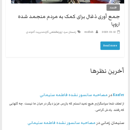
نه
اقتصاد
گفتند
‏جمع آوری ذغال برای کمک به مردم منجمد شده
و
اروپا
هم
،
،
2023-01-12
mollah
زمستان سرد اروپا
قطعی گاز
مدیریت آخوندی
به
حکومت
Read more
مشروعه
آخرین نظرها
Kaafer
در
مصاحبه سانسور نشده فاطمه سلیمانی
از لطف شما سپاسگزارم.هیچ نمیدانستم که بازرس عزیز دیگر در میان ما نیست. چه گلهایی
که رفتند. یادش گرامی.
سلیمان زمانی
در
مصاحبه سانسور نشده فاطمه سلیمانی