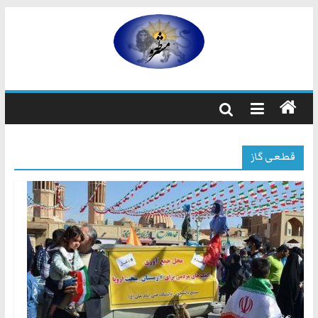
رفتن
به
مشروطه
محتوا
مشروطه
یک
حزب
نیست
قطعی گاز
بلکه
راه
و
شیوه
ایرانیانی
است
که
هم
به
استبداد