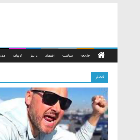
رفتن
به
محتوا
جامعه
سیاست
اقتصاد
دانش
ادبیات
مذه
قطار