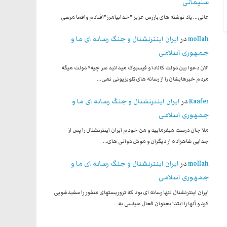
سلیمانی
عالی... یاد نوشته های بازرس عزیز "خدابیامرز"افتادم واقعا مرسی
mollah
در
ایران اینترنشنال و جنگ رسانه ای ما و
جمهوری اسلامی
الان دعوا بین دولت کانادا و فیسبوک میدانید سر چیه؟ دولت میگه
مردم خبرهایشان را از رسانه های تلویزیونی نمی…
Kaafer
در
ایران اینترنشنال و جنگ رسانه ای ما و
جمهوری اسلامی
ملا جان درست میفرمایید و من خودم ایران اینترنشنال را پس از
جدایی شاهزاده از دیگران و موش دوانی های…
mollah
در
ایران اینترنشنال و جنگ رسانه ای ما و
جمهوری اسلامی
ایران اینترنشنال تنها رسانه ای بود که تروریستهای منفور را سفیدشویی
کرد و آنها را ابتدا بعنوان فعال سیاسی به…