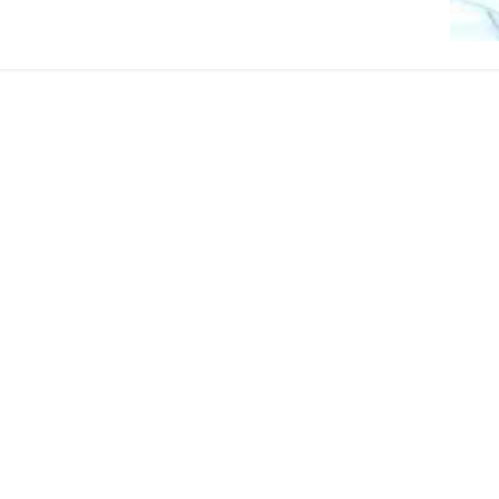
استبداد
نه
گفتند
و
هم
به
حکومت
مشروعه