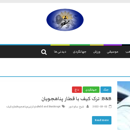
مشروطه
مشروطه
یک
ب
موسیقی
ورزش
جهانگردی
دیدنی ها
حزب
نیست
بلکه
راه
و
شیوه
جنگ
جهانگردی
داغ
ایرانیانی
B&B: ترک کیف با قطار پناهجویان
است
،
،
،
،
2022-03-02
شیخ سالوادور
Bald and Bankrupt
اوکراین
پناهجو
قطار
کیف
که
هم
Read more
به