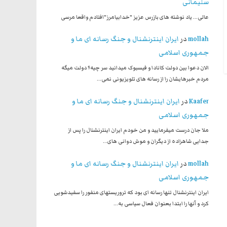
سلیمانی
عالی... یاد نوشته های بازرس عزیز "خدابیامرز"افتادم واقعا مرسی
mollah
در
ایران اینترنشنال و جنگ رسانه ای ما و
جمهوری اسلامی
الان دعوا بین دولت کانادا و فیسبوک میدانید سر چیه؟ دولت میگه
مردم خبرهایشان را از رسانه های تلویزیونی نمی…
Kaafer
در
ایران اینترنشنال و جنگ رسانه ای ما و
جمهوری اسلامی
ملا جان درست میفرمایید و من خودم ایران اینترنشنال را پس از
جدایی شاهزاده از دیگران و موش دوانی های…
mollah
در
ایران اینترنشنال و جنگ رسانه ای ما و
جمهوری اسلامی
ایران اینترنشنال تنها رسانه ای بود که تروریستهای منفور را سفیدشویی
کرد و آنها را ابتدا بعنوان فعال سیاسی به…