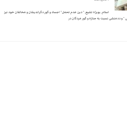
استبداد
نه
اسلام, بویژه تشیع, “ دین عدم تحمل“ اجساد و گور دگراندیشان و مخالفان خود نیز
گفتند
 “ و ددمنشی نسبت به جنازه و گور مردگان در
و
هم
به
حکومت
مشروعه