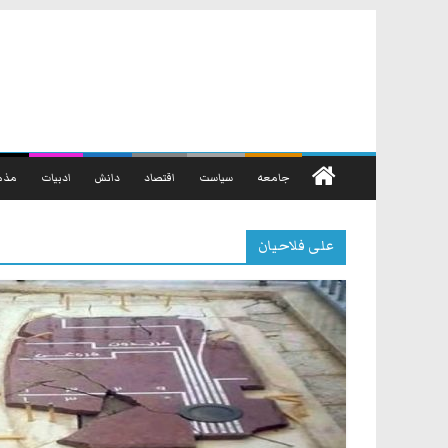
رفتن
به
محتوا
جامعه
سیاست
اقتصاد
دانش
ادبیات
مذه
علی فلاحیان