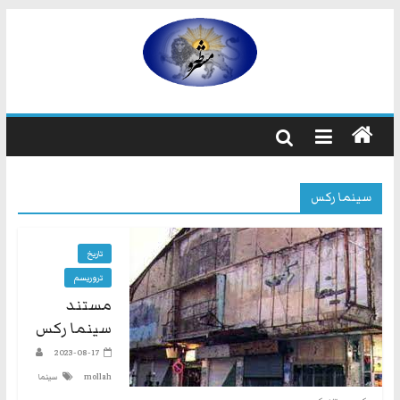
رفتن
به
مشروطه
محتوا
مشروطه
یک
حزب
نیست
سینما رکس
بلکه
راه
و
تاریخ
شیوه
تروریسم
ایرانیانی
مستند
است
سینما رکس
که
هم
2023-08-17
به
mollah
سینما
استبداد