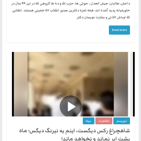
داعش، طالبان، جیش العدل ، حوثی ها، حزب الله و ده ها گروهی که در این ۴۴ سال در
خاورمیانه پدید آمده اند، همه ثمره دکترین صدور انقلاب ۵۷ خمینی هستند. انقلابی
که اوباش ۵۷ تی و بشارت نویسان دکتر
Read more
تروریسم
تظاهرات
سپاه
شاهچراغ رکس دیگست، اینم یه نیرنگ دیگس؛ ماه
پشت ابر نماند و نخواهد ماند!