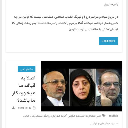
،
رکس
متروپل
در تاریخ سیاه و سراسر دروغ و نیرنگ انقلاب اسلامی، مشخص نیست که اولین بار چه
کسی شعار میکشم میکشم آنکه برادرم را کشت، را سر داده است! بدون شک زمانی که
اوباش ۵۷ تی با خانه تیمی درست کردن
Read more
دادخواهی
اصلا به
قیافه ما
میخورد کار
ما باشد؟
2021-12-12
،
،
،
،
،
mollah
امیر انتظام
داعش
دروغگویی آخوندها
رژیم دروغگو
سینما رکس
عباس
،
عبدی
هواپیمای اوکراینی