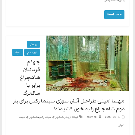
،
رکس
مستند رکس
نه
گفتند
Read more
و
هم
به
حکومت
پرسش
مشروعه
تروریسم
سپاه
چهلم
قربانیان
شاهچراغ
برابر با
سالمرگ
مهسا امینی؛طراحان آتش سوزی سینما رکس برای بار
دوم شاهچراغ را به خون کشیدند!
،
،
،
2023-08-15
csomeb
تیراندازی در شاهچراغ
سینما رکس
شاهچراغ
مهسا
امینی