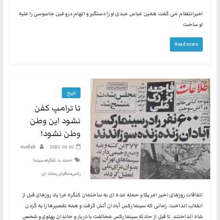
امیرانتظام می گفت همین عباس عبدی او را دستگیر و اتهام دروغین جاسوسی را علیه
او ساخت
Read more
تاریخ
تا ترامپ کفن
نشود این وطن
وطن نشود!
mollah
2021-01-10
،
حمله به کنگره
سینما
،
رکس
مافیای رسانه ای
اتفاقات روزهای اخیر امریکا و حمله عده ای به ساختمان کنگره مرا یاد روزهای قبل از
انقلاب انداخت. زمانی که سینما رکس آبادان آتش گرفت و همه تقصیرها را به گردن
شاه انداختند. تا قبل از حادثه سینما رکس مخالفت با دربار و خاندان پهلوی و شخص