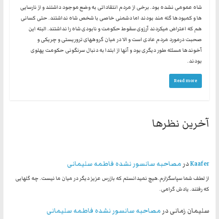
شاه عمومی نشده بود. برخی از مردم انتقاداتی به وضع موجود داشتند و از نارسایی
ها و کمبودها گله مند بودند اما دشمنی خاصی با شخص شاه نداشتند. حتی کسانی
هم که اعتراض میکردند آرزوی سقوط حکومت و نابودی شاه را نداشتند. البته این
صحبت درمورد مردم عادی است و الا در میان گروههای تروریستی و چریکی و
آخوندها مسئله طور دیگری بود و آنها از ابتدا به دنبال سرنگونی حکومت پهلوی
بودند.
Read more
آخرین نظرها
Kaafer
در
مصاحبه سانسور نشده فاطمه سلیمانی
از لطف شما سپاسگزارم.هیچ نمیدانستم که بازرس عزیز دیگر در میان ما نیست. چه گلهایی
که رفتند. یادش گرامی.
سلیمان زمانی
در
مصاحبه سانسور نشده فاطمه سلیمانی