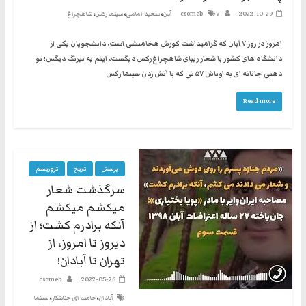
،
،
،
2022-10-29
۷ آبان
csomeb
سعید امامی
سینما رکس
شاهچراغ
امروز در روز ۷ آبان که گرامیداشت کورش هخامنشی است، دانشجویان یکی از
دانشگاه های کشور با شعار زیبای شاهچراغ رکس دیگست، اینم یه نیرنگ دیگس! تو
دهنی جانانه ای به اوباش ۵۷ تی که با آتش زدن سینما رکس
Read more
پرسش
تاریخ
تروریسم
سرگذشت شعار
میکشم میکشم
آنکه برادرم کشت؛ از
دیروز تا امروز، از
تهران تا آبادان!
csomeb
2022-05-26
،
،
آبادان
خامنه ای جنایتکار
سینما