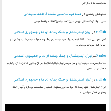
که رفتند. یادش گرامی.
سلیمان زمانی
در
مصاحبه سانسور نشده فاطمه سلیمانی
عالی... یاد نوشته های بازرس عزیز "خدابیامرز"افتادم واقعا مرسی
mollah
در
ایران اینترنشنال و جنگ رسانه ای ما و جمهوری اسلامی
الان دعوا بین دولت کانادا و فیسبوک میدانید سر چیه؟ دولت میگه مردم خبرهایشان را از
رسانه های تلویزیونی نمی…
Kaafer
در
ایران اینترنشنال و جنگ رسانه ای ما و جمهوری اسلامی
ملا جان درست میفرمایید و من خودم ایران اینترنشنال را پس از جدایی شاهزاده از دیگران و
موش دوانی های…
mollah
در
ایران اینترنشنال و جنگ رسانه ای ما و جمهوری اسلامی
ایران اینترنشنال تنها رسانه ای بود که تروریستهای منفور را سفیدشویی کرد و آنها را ابتدا
بعنوان فعال سیاسی به…