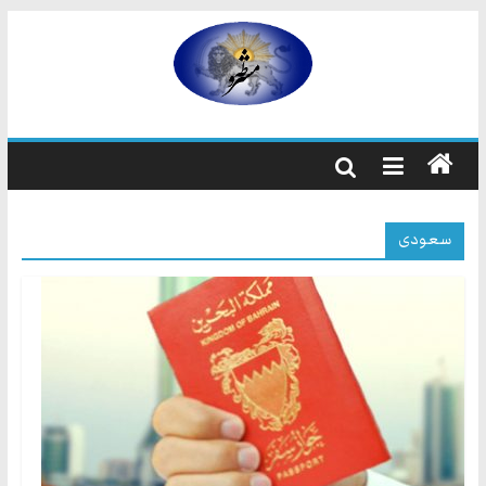
رفتن
به
مشروطه
محتوا
مشروطه
یک
حزب
نیست
سعودی
بلکه
راه
و
شیوه
ایرانیانی
است
که
هم
به
استبداد