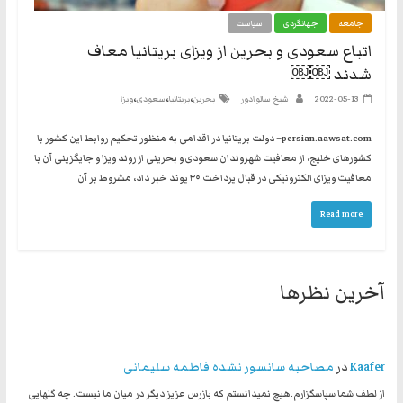
نه
جامعه
جهانگردی
سیاست
گفتند
اتباع سعودی و بحرین از ویزای بریتانیا معاف
و
شدند ￼￼
هم
،
،
،
2022-05-13
شیخ سالوادور
بحرین
بریتانیا
سعودی
ویزا
به
حکومت
persian.aawsat.com– دولت بریتانیا در اقدامی به منظور تحکیم روابط این کشور با
مشروعه
کشورهای خلیج، از معافیت شهروندان سعودی و بحرینی از روند ویزا و جایگزینی آن با
معافیت ویزای الکترونیکی در قبال پرداخت ۳۰ پوند خبر داد، مشروط بر آن
Read more
آخرین نظرها
Kaafer
در
مصاحبه سانسور نشده فاطمه سلیمانی
از لطف شما سپاسگزارم.هیچ نمیدانستم که بازرس عزیز دیگر در میان ما نیست. چه گلهایی