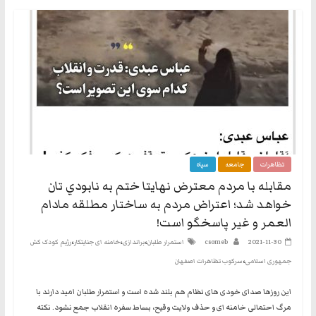
تظاهرات
جامعه
سپاه
مقابله با مردم معترض نهايتا ختم به نابودي تان
خواهد شد؛ اعتراض مردم به ساختار مطلقه مادام
العمر و غير پاسخگو است!
،
،
،
2021-11-30
csomeb
استمرار طلبان
براندازی
خامنه ای جنایتکار
رژیم کودک کش
،
جمهوری اسلامی
سرکوب تظاهرات اصفهان
این روزها صدای خودی های نظام هم بلند شده است و استمرار طلبان امید دارند با
مرگ احتمالی خامنه ای و حذف ولایت وقیح، بساط سفره انقلاب جمع نشود. نکته