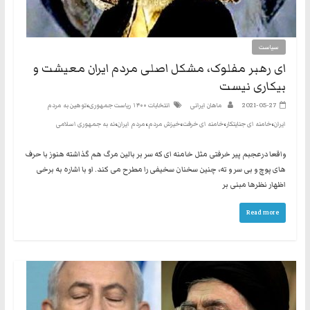
سیاست
ای رهبر مفلوک، مشکل اصلی مردم ایران معیشت و
بیکاری نیست
،
2021-05-27
ماهان ایرانی
انتخابات ۱۴۰۰ ریاست جمهوری
توهین به مردم
،
،
،
،
،
ایران
خامنه ای جنایتکار
خامنه ای خرفت
خیزش مردم
مردم ایران
نه به جمهوری اسلامی
واقعا درعجبم پیر خرفتی مثل خامنه ای که سر بر بالین مرگ هم گذاشته هنوز با حرف
های پوچ و بی سر و ته، چنین سخنان سخیفی را مطرح می کند. او با اشاره به برخی
اظهار نظرها مبنی بر
Read more