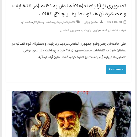
تصاویری از آرا باطله(علاقمندان به نظام )در انتخابات
و مصادره آن ها توسط رهبر چلاق انقلاب
،
،
2021-06-28
ماهان ایرانی
انتخابات فرمایشی
خامنه ای جنایتکار
خامنه ای
،
،
،
خرفت
خامنه ای کثافت
رای بی رای
نه به جمهوری اسلامی
علی خامنه‌ای، رهبر وقیح جمهوری اسلامی در دیدار با رئیس و مسئولان قوه قضائیه در
سخنان خود به انتخابات ریاست‌جمهوری ۲۸ خرداد پرداخت و در مورد برخی
“تحلیل‌ها درباره آراء باطله” نیز اشاره کرد و گفت: «این آراء، ابداً به
Read more