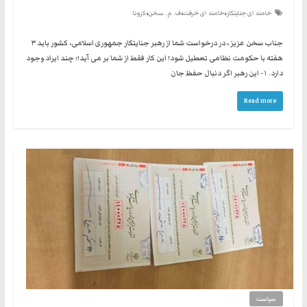
،
،
،
خامنه ای جنایتکار
خامنه ای خرفت
ف. م. سخن
کرونا
جناب سخن عزیز ، در درخواست شما از رهبر جنایتکار جمهوری اسلامی، کشور باید ۳
هفته با حکومت نظامی تعطیل شود! این کار فقط از شما بر می آید!؛ چند ایراد وجود
دارد. ۱- این رهبر اگر دنبال حفظ جان
Read more
سیاست