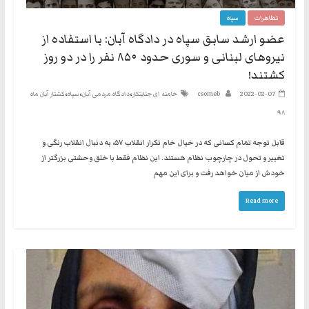
نه
تظاهرات
سپاه
گفتند
عضو ارشد سابق سپاه در دادگاه آبان: با استفاده از
و
نیروهای لبنانی و سوری حدود ۸۵۰ نفر را در دو روز
هم
کشتند!
به
،
،
،
2022-02-07
csomeb
خامنه ای جنایتکار
حکومت
دادگاه مردمی آبان
سپاه
کشتار آبان ماه
مشروعه
۹۸
قابل توجه تمام کسانی که در خیال خام تکرار انقلاب ۵۷، به دنبال انقلاب رنگی و
تغییر و تحول در چارچوب نظام هستند. این نظام فقط با خلق وحشتی بزرگتر از
خودش از میان خواهد رفت و برای این مهم
Read more