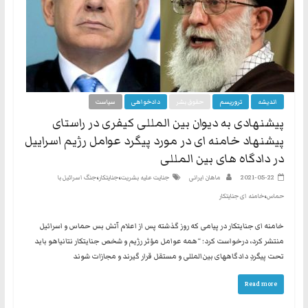
اندیشه
تروریسم
حقوق بشر
دادخواهی
سیاست
پیشنهادی به دیوان بین المللی کیفری در راستای
پیشنهاد خامنه ای در مورد پیگرد عوامل رژیم اسراییل
در دادگاه های بین المللی
،
،
2021-05-22
ماهان ایرانی
جنایت علیه بشریت
جنایتکار
جنگ اسرائیل با
،
حماس
خامنه ای جنایتکار
خامنه ای جنایتکار در پیامی که روز گذشته پس از اعلام آتش بس حماس و اسرائیل
منتشر کرد، درخواست کرد: “همه‌ عوامل مؤثر رژیم و شخص جنایتکار نتانیاهو باید
تحت پیگردِ دادگاههای بین‌المللی و مستقل قرار گیرند و مجازات شوند
Read more