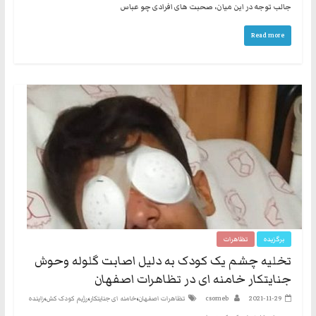
جالب توجه در این میان، صحبت های افرادی چو عباس
Read more
برگزیده
تظاهرات
تخلیه چشم یک کودک به دلیل اصابت گلوله وحوش
جنایتکار خامنه ای در تظاهرات اصفهان
،
،
،
2021-11-29
csomeb
تظاهرات اصفهان
خامنه ای جنایتکار
رژیم کودک کش
زاینده