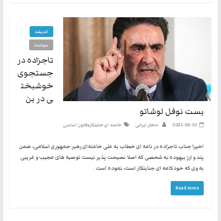
اندیشه
سیاست
تاجزاده در
جستجوی
خوشبخت
ی در بن
بست نوفل لوشاتو
،
2021-05-10
ماهان ایرانی
خامنه ای جنایتکار
قانون اساسی
اخیرا جناب تاجزاده در نامه ای خطاب به علی خامنه‌ای‎ رهبر جمهوری اسلامی، ضمن
پند و ارز بیهوده به شخصی که اصلا نصیحت پذیر نیست توصیه های عجیب و غریبی
به وی که خودکامه ای جنایتکار است، نموده است .
Read more