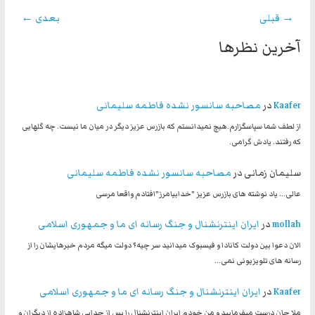
→ قبلی
بعدی ←
آخرین نظرها
Kaafer
در
مصاحبه سانسور نشده فاطمه سلیمانی
از لطف شما سپاسگزارم.هیچ نمیدانستم که بازرس عزیز دیگر در میان ما نیست. چه گلهایی
که رفتند. یادش گرامی.
سلیمان زمانی
در
مصاحبه سانسور نشده فاطمه سلیمانی
عالی... یاد نوشته های بازرس عزیز "خدابیامرز"افتادم واقعا مرسی
mollah
در
ایران اینترنشنال و جنگ رسانه ای ما و جمهوری اسلامی
الان دعوا بین دولت کانادا و فیسبوک میدانید سر چیه؟ دولت میگه مردم خبرهایشان را از
رسانه های تلویزیونی نمی…
Kaafer
در
ایران اینترنشنال و جنگ رسانه ای ما و جمهوری اسلامی
ملا جان درست میفرمایید و من خودم ایران اینترنشنال را پس از جدایی شاهزاده از دیگران و