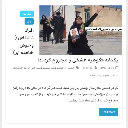
برگزیده
زنان
افراد
ناشناس (
وحوش
خامنه ای)
یکدانه «گوهر» عشقی را مجروح کردند!
،
،
،
2021-12-10
csomeb
خامنه ای جنایتکار
ستار بهشتی
سید علی خامنه ای
گوهر
،
عشقی
وحوش ولایت فقیه
گوهر عشقی مادر ستار بهشتی روز پنج شنبه هجدهم آذر ماه در حالی که در راه رفتن
بر سر مزار فرزندش بود، مورد حمله افراد ناشناس قرار گرفت و از ناحیه سر و صورت
مجروح شد.به گزارش بنیاد ستار بهشتی
Read more