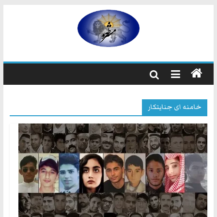
رفتن
به
مشروطه
محتوا
مشروطه
یک
حزب
نیست
خامنه ای جنایتکار
بلکه
راه
و
شیوه
ایرانیانی
است
که
هم
به
استبداد