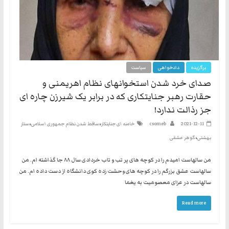
برگزیده
دادخواهی
سیاست
صدای خرد شدن استخوانهای نظام اهریمنی و
حقارت رهبر جنایتکاری که در برابر یک شیرزن چاره ای
جز رذالت ندارد!
،
،
2021-12-11
csomeb
خامنه ای جنایتکار
ساقط شدن نظام جمهوری اسلامی
ستار
،
بهشتی
گوهر عشقی
من سالهاست امیدم را در کوچه های پر تب و تاب خردادی سال ۸۸ جا گذاشته ام. من
سالهاست عشق بزرگم را در کوچه های وحشت زده کوی دانشگاه از دست داده ام. من
سالهاست در عزای معصومیت به یغما
Read more