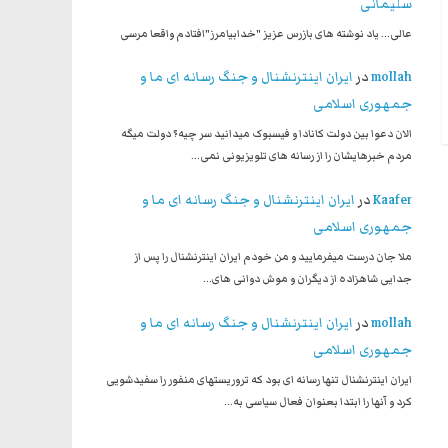
سلیمانی
عالی... یاد نوشته های بازرس عزیز "خدابیامرز"افتادم واقعا مرسی
mollah
در
ایران اینترنشنال و جنگ رسانه ای ما و
جمهوری اسلامی
الان دعوا بین دولت کانادا و فیسبوک میدانید سر چیه؟ دولت میگه
مردم خبرهایشان را از رسانه های تلویزیونی نمی…
Kaafer
در
ایران اینترنشنال و جنگ رسانه ای ما و
جمهوری اسلامی
ملا جان درست میفرمایید و من خودم ایران اینترنشنال را پس از
جدایی شاهزاده از دیگران و موش دوانی های…
mollah
در
ایران اینترنشنال و جنگ رسانه ای ما و
جمهوری اسلامی
ایران اینترنشنال تنها رسانه ای بود که تروریستهای منفور را سفیدشویی
کرد و آنها را ابتدا بعنوان فعال سیاسی به…