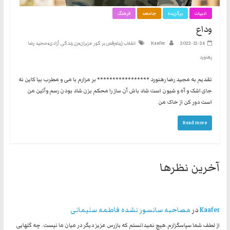
نه
ادبیات
برگزیده
جامعه
فرهنگ
گفتند
وداع
و
،
،
،
2022-12-24
Kaafer
انقلاب ژینا
رقص بر گور عزیزان
زن زندگی آزادی
مجید رضا
هم
رهنورد
به
حکومت
تقدیم به مجید رضا رهنورد ***************** بر مزارم با می و مطرب بیا کاین نه
مشروعه
جای اشک و آه و شیون است شاد باش آن ساز را محکم بزن شاد بودن رسم وآئین من
است دور کن از خاک من
Read more
آخرین نظرها
Kaafer
در
مصاحبه سانسور نشده فاطمه سلیمانی
از لطف شما سپاسگزارم.هیچ نمیدانستم که بازرس عزیز دیگر در میان ما نیست. چه گلهایی