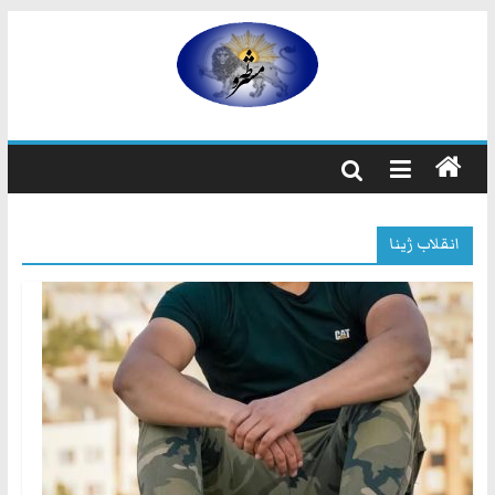
رفتن
به
مشروطه
محتوا
مشروطه
یک
حزب
نیست
انقلاب ژینا
بلکه
راه
و
شیوه
ایرانیانی
است
که
هم
به
استبداد