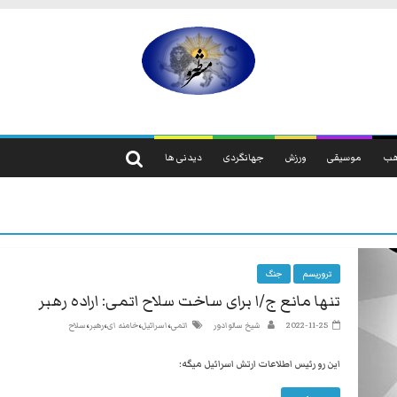
مشروطه
مشروطه
یک
ب
موسیقی
ورزش
جهانگردی
دیدنی ها
حزب
نیست
بلکه
راه
و
شیوه
تروریسم
جنگ
ایرانیانی
تنها مانع ج/ا برای ساخت سلاح اتمی: اراده رهبر
است
،
،
،
،
2022-11-25
شیخ سالوادور
اتمی
اسرائیل
خامنه ای
رهبر
سلاح
که
هم
این رو رئیس اطلاعات ارتش اسرائیل میگه:
به