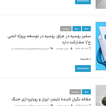
استبداد
Read more
نه
گفتند
و
هم
جنگ
سپاه
سیاست
به
حکومت
سفیر روسیه در عراق: روسیه در توسعه پروژه اتمی
مشروعه
ج/ا مشارکت دارد
،
،
،
،
،
2022-03-04
شیخ سالوادور
اتمی
برجام
توافق
روسیه
عراق
هسته ای
از همینجا:
Read more
جنگ
سیاست
مقاله نگران کننده تایمز، ایران و رویاپردازی جنگ
،
،
،
،
،
2022-01-20
شیخ سالوادور
اتمی
ایران
بمب
جنگ
موشک
هسته‌ای