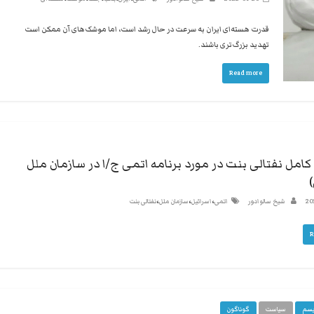
قدرت هسته‌ای ایران به سرعت در حال رشد است، اما موشک‌های آن ممکن است
تهدید بزرگ‌تری باشند.
Read more
امل نفتالی بنت در مورد برنامه اتمی ج/ا در سازمان ملل
،
،
،
20
شیخ سالوادور
اتمی
اسرائیل
سازمان ملل
نفتالی بنت
R
یسم
سیاست
گوناگون