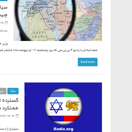
سیاس
چیس
-06
،
ها
طالب
وزیر خ
مصاحبه‌ای با رادیو ۴ بی‌بی‌سی که روز پنجشنبه ۱۶ اردیبهشت‌ماه منتشر شد درباره مذاکرات وین گفت: ما جدیت هدف از لحاظ نیاز به بازگشت
Read more
جنگ
سیا
گسترده ت
عملکرد در
2021-02-18
بسیاری از دست 