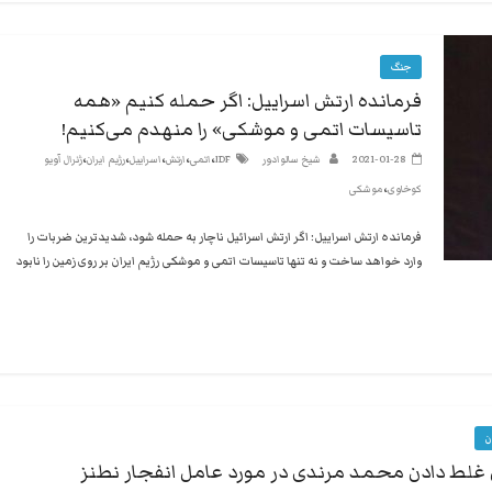
جنگ
فرمانده ارتش اسراییل: اگر حمله کنیم «همه
تاسیسات اتمی و موشکی» را منهدم می‌کنیم!
،
،
،
،
،
2021-01-28
شیخ سالوادور
IDF
اتمی
ارتش
اسراییل
رژیم ایران
ژنرال آویو
،
کوخاوی
موشکی
فرمانده ارتش اسراییل: اگر ارتش اسرائیل ناچار به حمله شود، شدیدترین ضربات را
وارد خواهد ساخت و نه تنها تاسیسات اتمی و موشکی رژیم ایران بر روی زمین را نابود
ن
غلط دادن محمد مرندی در مورد عامل انفجار نطنز