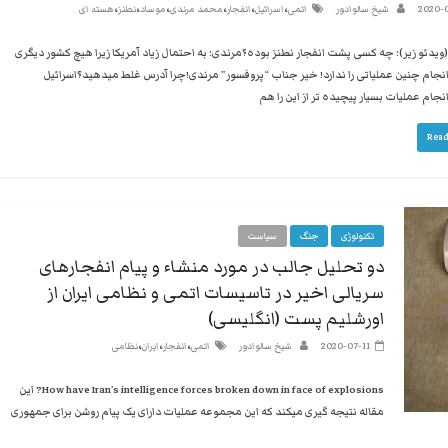
،
،
،
،
،
،
2020-
شیخ سالوادور
اتمی
اسرائیل
انفجار
محمد مرندی
موساد
نطنز
هسته ای
(ویدئو زیر): چه کسی پشت انفجار نطنز بوده؟مرندی: به احتمال زیاد آمریکا زیرا هیچ کشور دیگری
انجام چنین عملیاتی را ندارد! خیر جناب “پروفسور” مرندی!چرا آدرس غلط میدهید؟اسرائیل
انجام عملیات بسیار پیچیده تر از این را هم
Read
تکنولوژی
جنگ
سیاست
دو تحلیل جالب در مورد منشاء و پیام انفجارهای
سریالی اخیر در تاسیسات اتمی و نظامی ایران از
اورشلیم پست (انگلیسی)
،
،
،
2020-07-11
شیخ سالوادور
اتمی
انفجار
ایران
نظامی
How have Iran’s intelligence forces broken down in face of explosions? این
مقاله نتیجه گیری میکند که این مجموعه عملیات دارای یک پیام روشن برای جمهوری