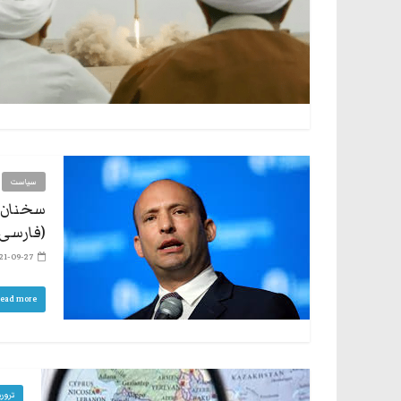
سیاست
سخنان ک
(فارسی)
21-09-27
ead more
ترور