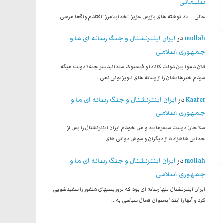
سلیمانی
عالی... یاد نوشته های بازرس عزیز "خدابیامرز"افتادم واقعا مرسی
mollah
در
ایران اینترنشنال و جنگ رسانه ای ما و
جمهوری اسلامی
الان دعوا بین دولت کانادا و فیسبوک میدانید سر چیه؟ دولت میگه
مردم خبرهایشان را از رسانه های تلویزیونی نمی…
Kaafer
در
ایران اینترنشنال و جنگ رسانه ای ما و
جمهوری اسلامی
ملا جان درست میفرمایید و من خودم ایران اینترنشنال را پس از
جدایی شاهزاده از دیگران و موش دوانی های…
mollah
در
ایران اینترنشنال و جنگ رسانه ای ما و
جمهوری اسلامی
ایران اینترنشنال تنها رسانه ای بود که تروریستهای منفور را سفیدشویی
کرد و آنها را ابتدا بعنوان فعال سیاسی به…