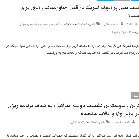
ت های پر ابهام امریکا در قبال خاورمیانه و ایران برای
ت؟
،
،
،
،
2021-05
ماهان ایرانی
اتمی
افغانستان
بایدن
تنش بین امریکا و جمهوری اسلامی
حوثی
،
ان
مذاکره ایران و امریکا
ارجه آمریکا می گوید: ایران دوباره به نقطه گریز برای ساخت سلاح اتمی نزدیک می‌شود بلینکن در
ست
رین و مهمترین نشست دولت اسرائیل، به هدف برنامه ریزی
 برابر ج/ا و ایالات متحده
،
،
،
شیخ سالوادور
اتمی
اسرائیل
ایران
موشکی
اندرکاران امور ایران در اسرائیل بر این گمان هستند که خطرات امنیتی و نظامی در خاورمیانه، تا