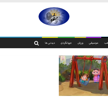
مشروطه
مشروطه
یک
ب
موسیقی
ورزش
جهانگردی
دیدنی ها
حزب
نیست
بلکه
راه
و
شیوه
ایرانیانی
است
که
هم
به