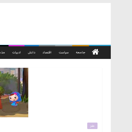
رفتن
به
محتوا
جامعه
سیاست
اقتصاد
دانش
ادبیات
مذه
طنز