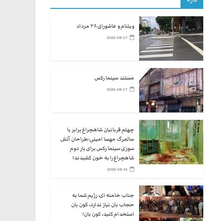
ویتنام و عاشورای ۲۸ مرداد
2023-08-17
مستند سینما رکس
2023-08-17
چهلم قربانیان شاهچراغ برابر با
سالمرگ مهسا امینی؛طراحان آتش
سوزی سینما رکس برای بار دوم
شاهچراغ را به خون کشیدند!
2023-08-15
جناب خامنه ای، رژیم شما به
حجاب بان نیاز ندارد، کون بان
استخدام کنید، کون بان!