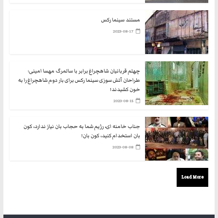
مستند سینما رکس
2023-08-17
چهلم قربانیان شاهچراغ برابر با سالمرگ مهسا امینی؛
طراحان آتش سوزی سینما رکس برای بار دوم شاهچراغ را به
خون کشیدند!
2023-08-15
جناب خامنه ای، رژیم شما به حجاب بان نیاز ندارد، کون
بان استخدام کنید، کون بان!
2023-08-08
Load More