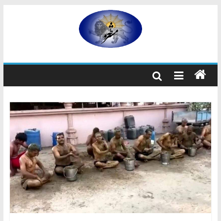
رفتن
به
مشروطه
محتوا
مشروطه
یک
حزب
نیست
بلکه
راه
و
شیوه
ایرانیانی
است
که
هم
به
استبداد