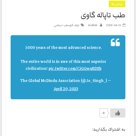
دیدنی ها
نه
طب تاپاله گاوی
گفتند
و
،
2023-04-21
mollah
تاپاله گاو
طب اسلامی
هم
به
حکومت
5000 years of the most advanced science.
مشروعه
The entire world is in awe of this most superior
civilization!
pic.twitter.com/CiGGwqKDXb
— The Global McDindu Association (@Jo_Singh_)
April 20, 2023
0
به اشتراک بگذارید: