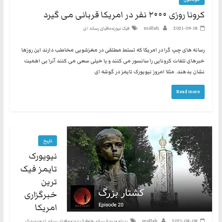
کرونا روزی ۲۰۰۰ نفر در امریکا قربانی می گیرد
،
2021-09-18
mollah
فیک نیوز
مافیای رسانه ای
رسانه های چپ گرا در امریکا که تسلط مطلقی در مغزشویی مخاطب دارند این روزها
خبرهای تلفات کرونایی را سانسور می کنند و یا خیلی سعی می کنند آنرا بی اهمیت
نشان بدهند. مثلا امروز نیویورک تایمز در گوشه ای
Read more
تاریخ
نیویورک
تایمز فیک
ترین
خبرگزاری
امریکا
،
،
،
،
2021-08-08
mollah
بدنام
دروغ رسانه ها
فیک نیوز
مافیای رسانه ای
نیویورک