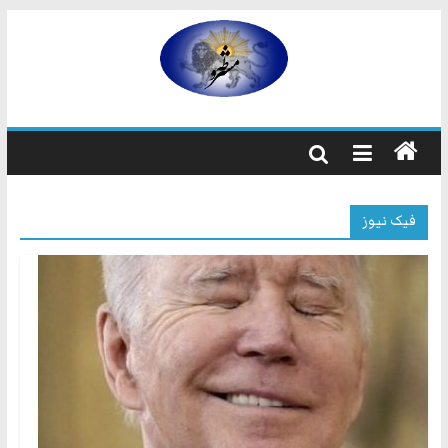
رفتن
به
مشروطه
محتوا
مشروطه
یک
حزب
نیست
فیک نیوز
بلکه
راه
و
شیوه
ایرانیانی
است
که
هم
به
استبداد