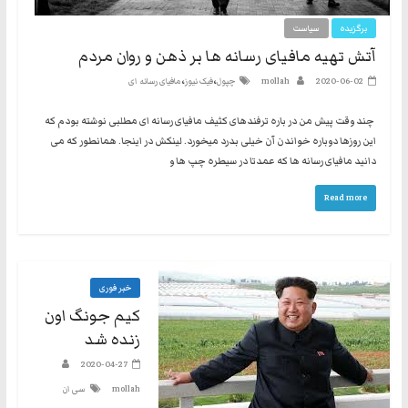
برگزیده
سیاست
آتش تهیه مافیای رسانه ها بر ذهن و روان مردم
،
،
2020-06-02
mollah
چپول
فیک نیوز
مافیای رسانه ای
چند وقت پیش من در باره ترفندهای کثیف مافیای رسانه ای مطلبی نوشته بودم که
این روزها دوباره خواندن آن خیلی بدرد میخورد. لینکش در اینجا. همانطور که می
دانید مافیای رسانه ها که عمدتا در سیطره چپ ها و
Read more
خبر فوری
کیم جونگ اون
زنده شد
2020-04-27
mollah
سی ان