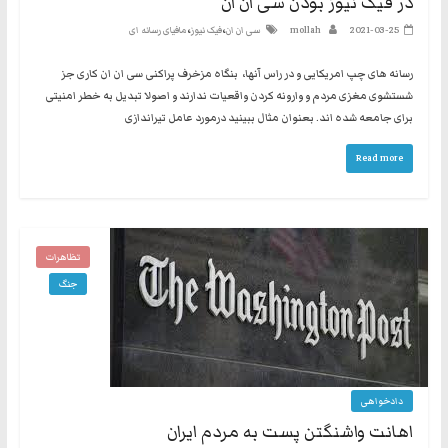
در فیک نیوز بودن سی ان ان
،
،
2021-03-25
mollah
سی ان ان
فیک نیوز
مافیای رسانه ای
رسانه های چپ امریکایی و در راس آنها، بنگاه مزخرف پراکنی سی ان ان کاری جز
شستشوی مغزی مردم و وارونه کردن واقعیات ندارند و اصولا تبدیل به خطر امنیتی
برای جامعه شده اند. بعنوان مثال ببینید درمورد عامل تیراندازی
Read more
تظاهرات
جنگ
دادخواهی
اهانت واشنگتن پست به مردم ایران