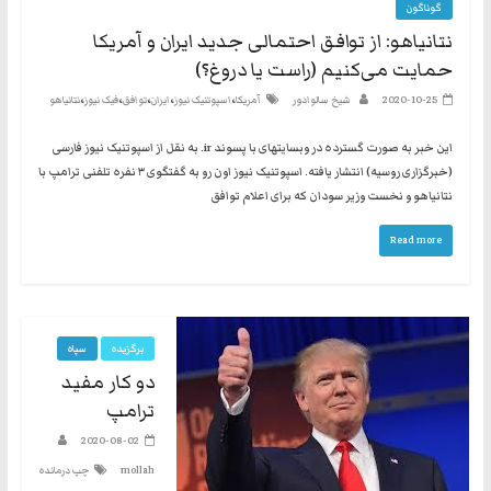
گوناگون
نتانیاهو: از توافق احتمالی جدید ایران و آمریکا
حمایت می‌کنیم (راست یا دروغ؟)
،
،
،
،
،
2020-10-25
شیخ سالوادور
آمریکا
اسپوتنیک نیوز
ایران
توافق
فیک نیوز
نتانیاهو
این خبر به صورت گسترده در وبسایتهای با پسوند ir. به نقل از اسپوتنیک نیوز فارسی
(خبرگزاری روسیه) انتشار یافته. اسپوتنیک نیوز اون رو به گفتگوی ۳ نفره تلفنی ترامپ با
نتانیاهو و نخست وزیر سودان که برای اعلام توافق
Read more
برگزیده
سپاه
دو کار مفید
ترامپ
2020-08-02
mollah
چپ درمانده