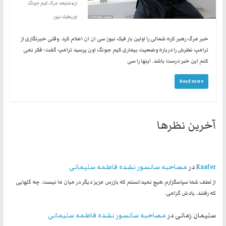
،
ان
شایعه مرگ کیم جونگ
،
اون
فیک نیوز
خبر مرگ رهبر کره شمالی را اولین بار فیک نیوز سی ان ان اعلام کرد. وقتی خبرنگاری از
ترامپ نظرش را درباره وضعیت بیماری کیم جونگ اون پرسید ترامپ گفت: فکر نمی
کنم این خبر درست باشد. اینها را سی
Read more
آخرین نظرها
Kaafer
در
مصاحبه سانسور نشده فاطمه سلیمانی
از لطف شما سپاسگزارم.هیچ نمیدانستم که بازرس عزیز دیگر در میان ما نیست. چه گلهایی
که رفتند. یادش گرامی.
سلیمان زمانی
در
مصاحبه سانسور نشده فاطمه سلیمانی